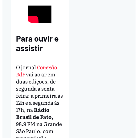
Para ouvir e
assistir
O jornal
Conexão
BdF
vai ao ar em
duas edições, de
segunda a sexta-
feira: a primeira às
12h e a segunda às
17h, na
Rádio
Brasil de Fato
,
98.9 FM na Grande
São Paulo, com
transmissão