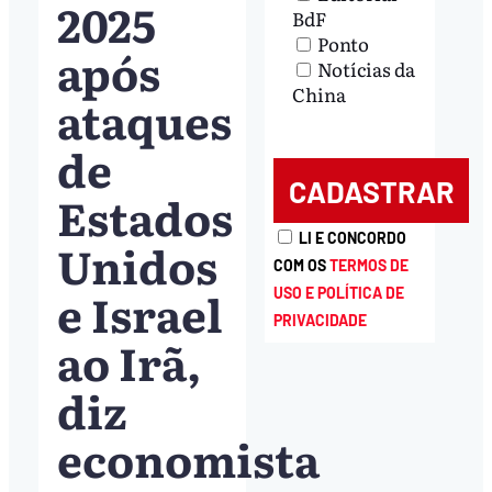
2025
BdF
Ponto
após
Notícias da
China
ataques
de
Estados
LI E CONCORDO
Unidos
COM OS
TERMOS DE
e Israel
USO E POLÍTICA DE
PRIVACIDADE
ao Irã,
diz
economista