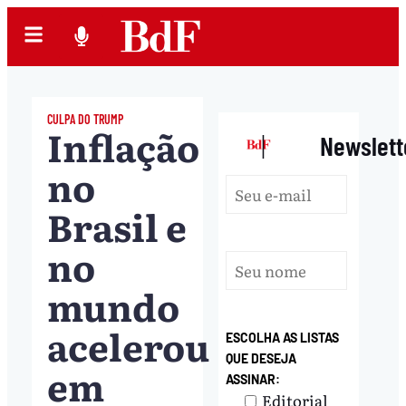
CULPA DO TRUMP
Inflação
|
Newslett
no
Brasil e
no
mundo
acelerou
ESCOLHA AS LISTAS
QUE DESEJA
em
ASSINAR:
Editorial