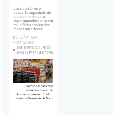
José Luis Oreiro
descarta suposição de
que economia está
superaquecida; alta em
maio ficou abaixo dos
meses anteriores
12.JUN.2026 - 20:54
SÃO PAULO (SP)
JOSÉ BERNARDES
E
LARISSA
BOHRER
E
MARIA TERESA CRUZ
O preço dos alimentos
pressionou o bolso dos
brasileiros em maio
|
Crédito:
Joédson Alves/Agência Brasil