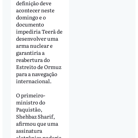
definição deve
acontecer neste
domingo e o
documento
impediria Teerã de
desenvolver uma
arma nuclear e
garantiria a
reabertura do
Estreito de Ormuz
para a navegação
internacional.
O primeiro-
ministro do
Paquistão,
Shehbaz Sharif,
afirmou que uma
assinatura
eletrônica poderia