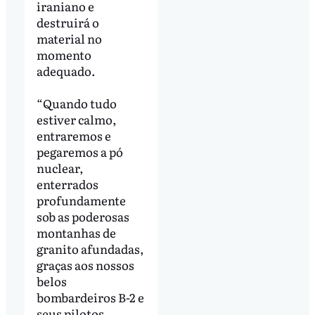
iraniano e
destruirá o
material no
momento
adequado.
“Quando tudo
estiver calmo,
entraremos e
pegaremos a pó
nuclear,
enterrados
profundamente
sob as poderosas
montanhas de
granito afundadas,
graças aos nossos
belos
bombardeiros B-2 e
seus pilotos