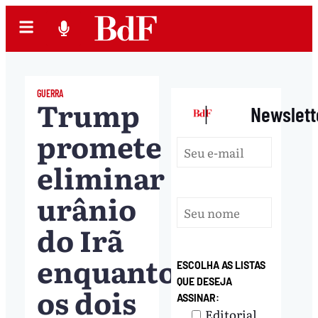
GUERRA
Trump
|
Newslett
promete
eliminar
urânio
do Irã
enquanto
ESCOLHA AS LISTAS
QUE DESEJA
os dois
ASSINAR:
Editorial