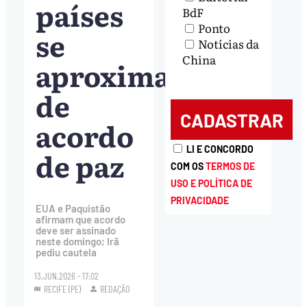
países
BdF
Ponto
se
Notícias da
China
aproximam
de
acordo
LI E CONCORDO
de paz
COM OS
TERMOS DE
USO E POLÍTICA DE
PRIVACIDADE
EUA e Paquistão
afirmam que acordo
deve ser assinado
neste domingo; Irã
pediu cautela
13.JUN.2026 - 17:02
RECIFE (PE)
REDAÇÃO