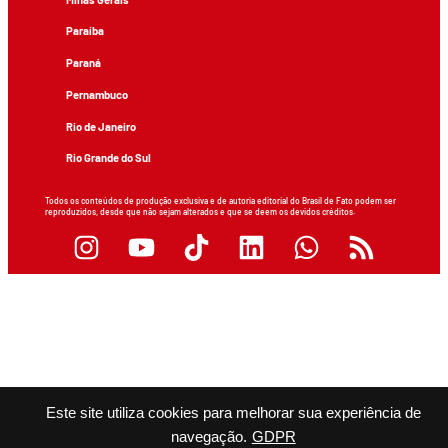
Paraíba
Paraná
Pernambuco
Rio de Janeiro
Rio Grande do Sul
Todos os conteúdos de produção exclusiva e de autoria editorial do Brasil de Fato podem ser
reproduzidos, desde que não sejam alterados e que se deem os devidos créditos.
Este site utiliza cookies para melhorar sua experiência de
navegação.
GDPR