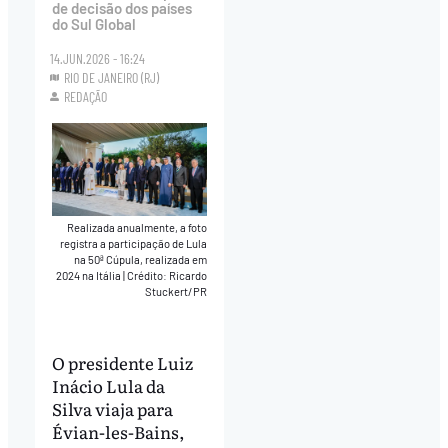
de decisão dos países
do Sul Global
14.JUN.2026 - 16:24
RIO DE JANEIRO (RJ)
REDAÇÃO
Realizada anualmente, a foto
registra a participação de Lula
na 50ª Cúpula, realizada em
2024 na Itália
|
Crédito: Ricardo
Stuckert/PR
O presidente Luiz
Inácio Lula da
Silva viaja para
Évian-les-Bains,