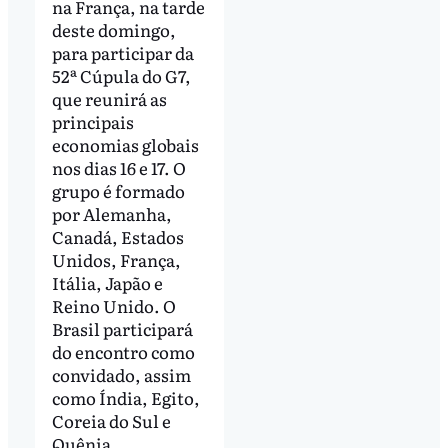
na França, na tarde
deste domingo,
para participar da
52ª Cúpula do G7,
que reunirá as
principais
economias globais
nos dias 16 e 17. O
grupo é formado
por Alemanha,
Canadá, Estados
Unidos, França,
Itália, Japão e
Reino Unido. O
Brasil participará
do encontro como
convidado, assim
como Índia, Egito,
Coreia do Sul e
Quênia.