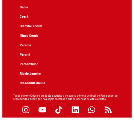
Bahia
Ceará
Distrito Federal
Minas Gerais
Paraíba
Paraná
Pernambuco
Rio de Janeiro
Rio Grande do Sul
Todos os conteúdos de produção exclusiva e de autoria editorial do Brasil de Fato podem ser
reproduzidos, desde que não sejam alterados e que se deem os devidos créditos.