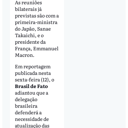
As reuniões
bilaterais já
previstas são com a
primeira-ministra
do Japão, Sanae
Takaichi, e o
presidente da
França, Emmanuel
Macron.
Em reportagem
publicada nesta
sexta-feira (12), o
Brasil de Fato
adiantou que a
delegação
brasileira
defenderá a
necessidade de
atualização das