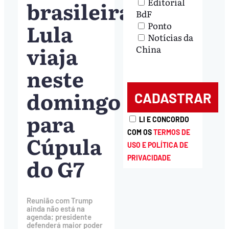
brasileira,
Editorial
BdF
Lula
Ponto
Notícias da
viaja
China
neste
domingo
para
LI E CONCORDO
COM OS
TERMOS DE
Cúpula
USO E POLÍTICA DE
do G7
PRIVACIDADE
Reunião com Trump
ainda não está na
agenda; presidente
defenderá maior poder