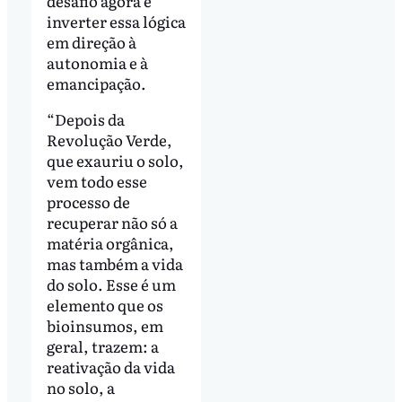
desafio agora é
inverter essa lógica
em direção à
autonomia e à
emancipação.
“Depois da
Revolução Verde,
que exauriu o solo,
vem todo esse
processo de
recuperar não só a
matéria orgânica,
mas também a vida
do solo. Esse é um
elemento que os
bioinsumos, em
geral, trazem: a
reativação da vida
no solo, a