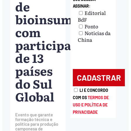
de
ASSINAR:
Editorial
bioinsumos
BdF
Ponto
com
Notícias da
participação
China
de 13
países
do Sul
Global
LI E CONCORDO
COM OS
TERMOS DE
USO E POLÍTICA DE
PRIVACIDADE
Evento que garante
formação técnica e
política para produção
camponesa de