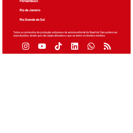
Pernambuco
Rio de Janeiro
Rio Grande do Sul
Todos os conteúdos de produção exclusiva e de autoria editorial do Brasil de Fato podem ser
reproduzidos, desde que não sejam alterados e que se deem os devidos créditos.