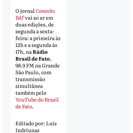
O jornal
Conexão
BdF
vai ao ar em
duas edições, de
segunda a sexta-
feira: a primeira às
12h e a segunda às
17h, na
Rádio
Brasil de Fato
,
98.9 FM na Grande
São Paulo, com
transmissão
simultânea
também pelo
YouTube do Brasil
de Fato
.
Editado por:
Luís
Indriunas