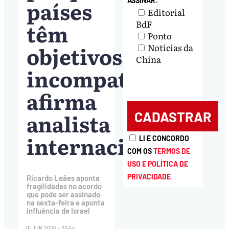
países
ASSINAR:
Editorial
BdF
têm
Ponto
objetivos
Notícias da
China
incompatíveis’,
afirma
analista
internacional
LI E CONCORDO
COM OS
TERMOS DE
USO E POLÍTICA DE
PRIVACIDADE
Ricardo Leães aponta
fragilidades no acordo
que pode ser assinado
na sexta-feira e aponta
influência de Israel
16.JUN.2026 - 20:54