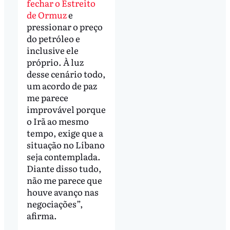
fechar o Estreito
de Ormuz
e
pressionar o preço
do petróleo e
inclusive ele
próprio. À luz
desse cenário todo,
um acordo de paz
me parece
improvável porque
o Irã ao mesmo
tempo, exige que a
situação no Líbano
seja contemplada.
Diante disso tudo,
não me parece que
houve avanço nas
negociações”,
afirma.