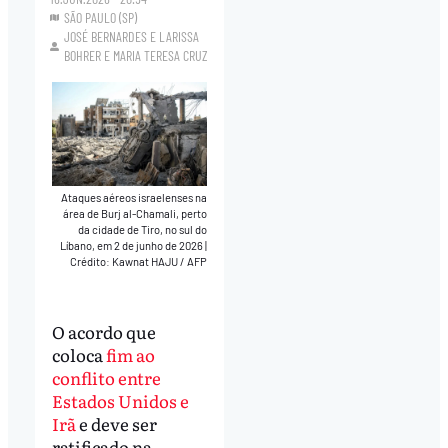
SÃO PAULO (SP)
JOSÉ BERNARDES
E
LARISSA
BOHRER
E
MARIA TERESA CRUZ
Ataques aéreos israelenses na
área de Burj al-Chamali, perto
da cidade de Tiro, no sul do
Líbano, em 2 de junho de 2026
|
Crédito: Kawnat HAJU / AFP
O acordo que
coloca
fim ao
conflito entre
Estados Unidos e
Irã
e deve ser
ratificado na