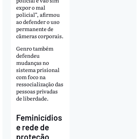
policial e vão sim
expor o mal
policial”, afirmou
ao defender o uso
permanente de
câmeras corporais.
Genro também
defendeu
mudanças no
sistema prisional
com foco na
ressocialização das
pessoas privadas
de liberdade.
Feminicídios
e rede de
proteção