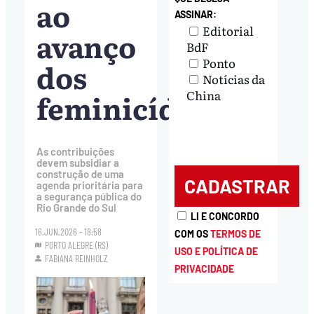
ao
ASSINAR:
Editorial
avanço
BdF
Ponto
dos
Notícias da
feminicídios
China
As contribuições
devem subsidiar a
construção de uma
agenda prioritária para
a segurança pública do
Rio Grande do Sul
LI E CONCORDO
16.JUN.2026 - 18:58
COM OS
TERMOS DE
PORTO ALEGRE (RS)
USO E POLÍTICA DE
FABIANA REINHOLZ
PRIVACIDADE