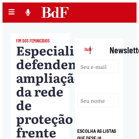
FIM DOS FEMINICÍDIOS
Especialistas
|
Newslett
defendem
ampliação
da rede
de
proteção
frente
ESCOLHA AS LISTAS
QUE DESEJA