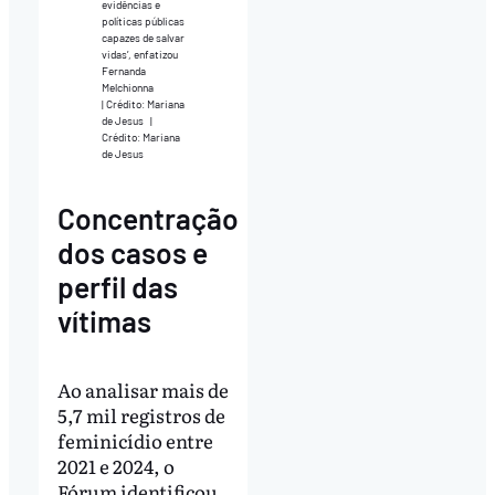
evidências e
políticas públicas
capazes de salvar
vidas’, enfatizou
Fernanda
Melchionna
| Crédito: Mariana
de Jesus
|
Crédito: Mariana
de Jesus
Concentração
dos casos e
perfil das
vítimas
Ao analisar mais de
5,7 mil registros de
feminicídio entre
2021 e 2024, o
Fórum identificou