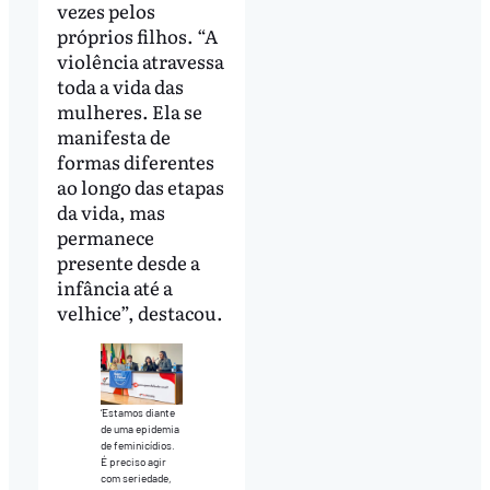
vezes pelos
próprios filhos. “A
violência atravessa
toda a vida das
mulheres. Ela se
manifesta de
formas diferentes
ao longo das etapas
da vida, mas
permanece
presente desde a
infância até a
velhice”, destacou.
‘Estamos diante
de uma epidemia
de feminicídios.
É preciso agir
com seriedade,