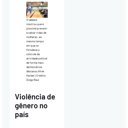
‘O debate
mostrou que é
possível prevenir
e salvar vidas de
mulheres, ao
mesmo tempo
em que se
fortalece o
controle da
atividade policial
de forma mais
democrática’,
destacou Aline
Kerber | Crédito:
Diogo Raul
Violência de
gênero no
país