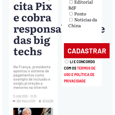
cita Pix
Editorial
BdF
e cobra
Ponto
Notícias da
responsabilidade
China
das big
techs
LI E CONCORDO
Na França, presidente
COM OS
TERMOS DE
apontou o sistema de
USO E POLÍTICA DE
pagamentos como
exemplo de inclusão e
PRIVACIDADE
exigiu proteção a
menores na internet
17.JUN.2026 - 13:35
SÃO PAULO (SP)
REDAÇÃO