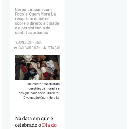
Obras 'Limpam com
Fogo' e 'Quem Mora Lá'
resgatam debates
sobre o direito à cidade
e a persistência de
conflitos urbanos
19.JUN.2026 - 08:00
SÃO PAULO (SP)
REDAÇÃO
Documentários retratam
questões de moradia e
desigualdade social
|
Crédito:
Divulgação/Quem Mora Lá
Na data em que é
celebrado o
Dia do