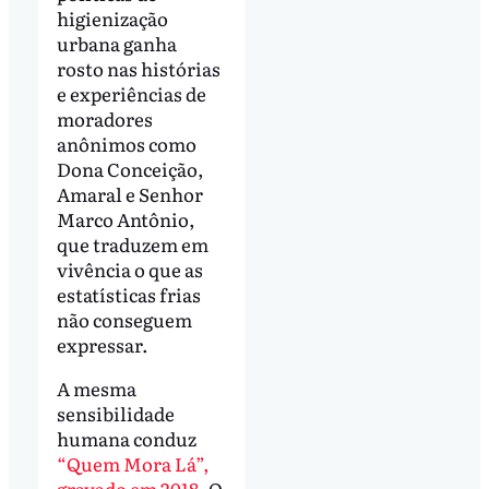
higienização
urbana ganha
rosto nas histórias
e experiências de
moradores
anônimos como
Dona Conceição,
Amaral e Senhor
Marco Antônio,
que traduzem em
vivência o que as
estatísticas frias
não conseguem
expressar.
A mesma
sensibilidade
humana conduz
“Quem Mora Lá”,
gravado em 2018
. O