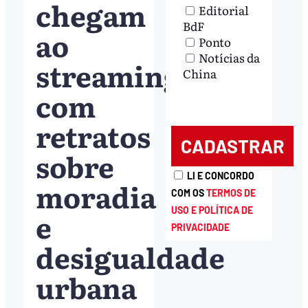
chegam
Editorial
BdF
ao
Ponto
Notícias da
streaming
China
com
retratos
sobre
LI E CONCORDO
moradia
COM OS
TERMOS DE
USO E POLÍTICA DE
e
PRIVACIDADE
desigualdade
urbana