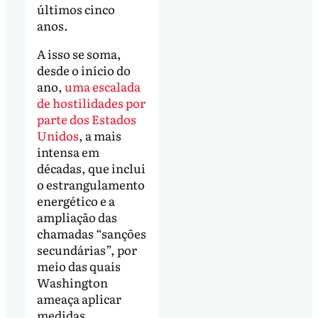
últimos cinco
anos.
A isso se soma,
desde o início do
ano,
uma escalada
de hostilidades por
parte dos Estados
Unidos
, a mais
intensa em
décadas, que inclui
o estrangulamento
energético e a
ampliação das
chamadas “sanções
secundárias”, por
meio das quais
Washington
ameaça aplicar
medidas