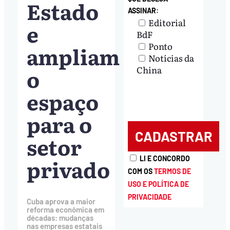
Estado
ASSINAR:
Editorial
e
BdF
Ponto
ampliam
Notícias da
o
China
espaço
para o
setor
privado
LI E CONCORDO
COM OS
TERMOS DE
USO E POLÍTICA DE
PRIVACIDADE
Cuba aprova a maior
reforma econômica em
décadas: mudanças
nas empresas estatais