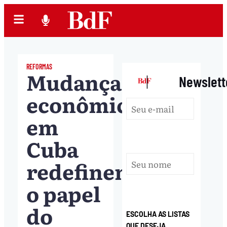
REFORMAS
Mudanças
|
Newslett
econômicas
em
Cuba
redefinem
o papel
do
ESCOLHA AS LISTAS
QUE DESEJA