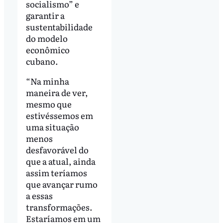
socialismo” e
garantir a
sustentabilidade
do modelo
econômico
cubano.
“Na minha
maneira de ver,
mesmo que
estivéssemos em
uma situação
menos
desfavorável do
que a atual, ainda
assim teríamos
que avançar rumo
a essas
transformações.
Estaríamos em um