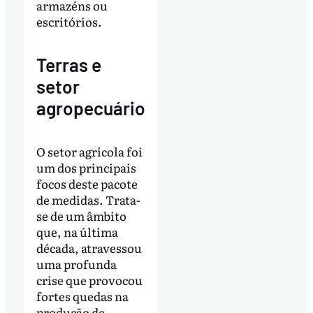
armazéns ou
escritórios.
Terras e
setor
agropecuário
O setor agrícola foi
um dos principais
focos deste pacote
de medidas. Trata-
se de um âmbito
que, na última
década, atravessou
uma profunda
crise que provocou
fortes quedas na
produção de