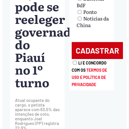
pode se
BdF
Ponto
reeleger
Notícias da
China
governador
do
Piauí
LI E CONCORDO
no 1º
COM OS
TERMOS DE
turno
USO E POLÍTICA DE
PRIVACIDADE
Atual ocupante do
cargo, o petista
aparece com 63,5% das
intenções de voto,
enquanto Joel
Rodrigues (PP) registra
22,9%