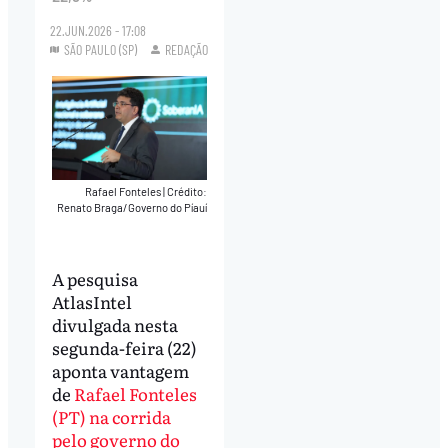
22.JUN.2026 - 17:08
SÃO PAULO (SP)
REDAÇÃO
Rafael Fonteles
|
Crédito:
Renato Braga/Governo do Píauí
A pesquisa
AtlasIntel
divulgada nesta
segunda-feira (22)
aponta vantagem
de
Rafael Fonteles
(PT) na corrida
pelo governo do