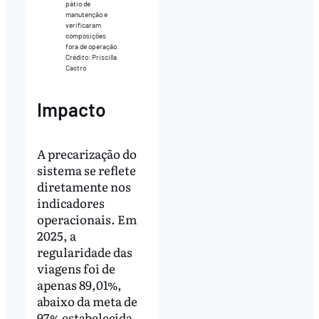
pátio de
manutenção e
verificaram
composições
fora de operação.
Crédito: Priscilla
Castro
Impacto
A precarização do
sistema se reflete
diretamente nos
indicadores
operacionais. Em
2025, a
regularidade das
viagens foi de
apenas 89,01%,
abaixo da meta de
97% estabelecida