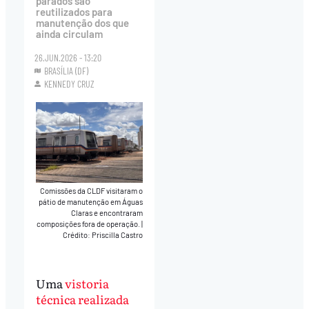
parados são
reutilizados para
manutenção dos que
ainda circulam
26.JUN.2026 - 13:20
BRASÍLIA (DF)
KENNEDY CRUZ
Comissões da CLDF visitaram o
pátio de manutenção em Águas
Claras e encontraram
composições fora de operação.
|
Crédito: Priscilla Castro
Uma
vistoria
técnica realizada