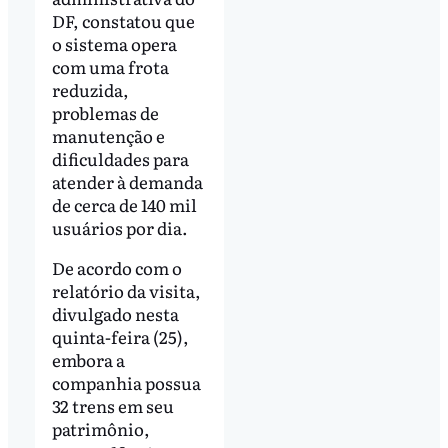
DF, constatou que
o sistema opera
com uma frota
reduzida,
problemas de
manutenção e
dificuldades para
atender à demanda
de cerca de 140 mil
usuários por dia.
De acordo com o
relatório da visita,
divulgado nesta
quinta-feira (25),
embora a
companhia possua
32 trens em seu
patrimônio,