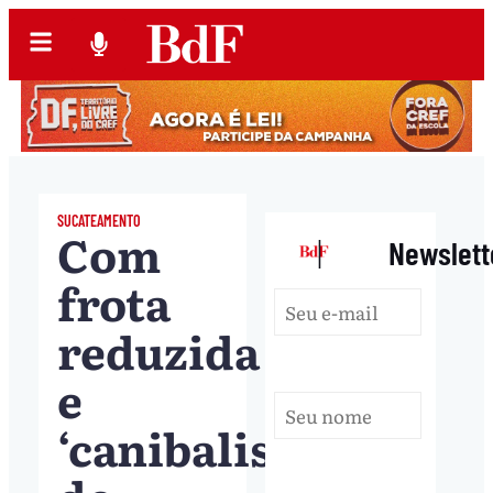
SUCATEAMENTO
Com
|
Newslett
frota
reduzida
e
‘canibalismo’