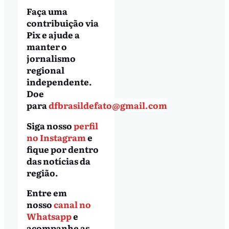
Faça uma
contribuição via
Pix e ajude a
manter o
jornalismo
regional
independente.
Doe
para
dfbrasildefato@gmail.com
Siga nosso
perfil
no Instagram
e
fique por dentro
das notícias da
região.
Entre em
nosso
canal no
Whatsapp
e
acompanhe as