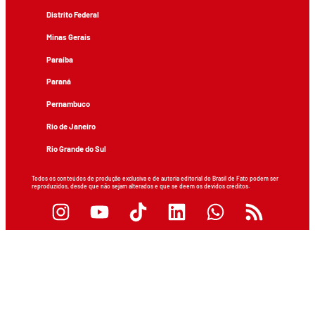
Distrito Federal
Minas Gerais
Paraíba
Paraná
Pernambuco
Rio de Janeiro
Rio Grande do Sul
Todos os conteúdos de produção exclusiva e de autoria editorial do Brasil de Fato podem ser
reproduzidos, desde que não sejam alterados e que se deem os devidos créditos.