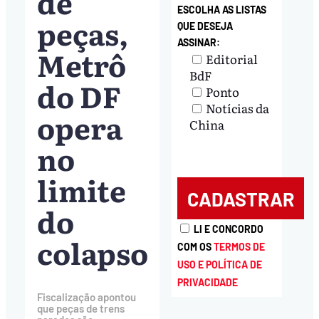
de
ESCOLHA AS LISTAS
peças,
QUE DESEJA
ASSINAR:
Metrô
Editorial
BdF
do DF
Ponto
Notícias da
opera
China
no
limite
do
LI E CONCORDO
colapso
COM OS
TERMOS DE
USO E POLÍTICA DE
PRIVACIDADE
Fiscalização apontou
que peças de trens