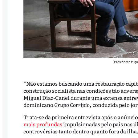
Presidente Migu
“Não estamos buscando uma restauração capita
construção socialista nas condições tão adver
Miguel Díaz-Canel durante uma extensa entrev
dominicano
Grupo Corripio
, conduzida pelo jo
Trata-se da primeira entrevista após o anúnci
mais profundas
impulsionadas pelo país nas ú
controvérsias tanto dentro quanto fora da ilha