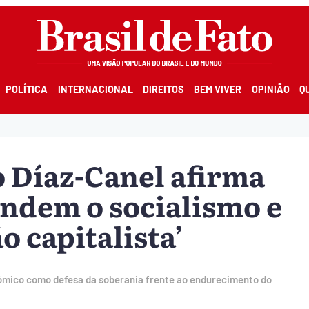
POLÍTICA
INTERNACIONAL
DIREITOS
BEM VIVER
OPINIÃO
Q
 Díaz-Canel afirma
ndem o socialismo e
o capitalista’
ômico como defesa da soberania frente ao endurecimento do