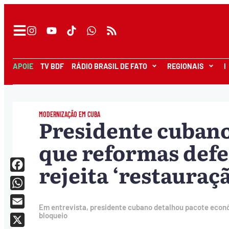
APOIE
TV BDF
RÁDIO BRASIL DE FATO
REGIONAIS
I
MODERNIZAÇÃO EM CUBA
Presidente cubano
que reformas defe
rejeita ‘restauraçã
Facebook
WhatsApp
Em entrevista, presidente cubano detalhou pacote econ
Email
bloqueio