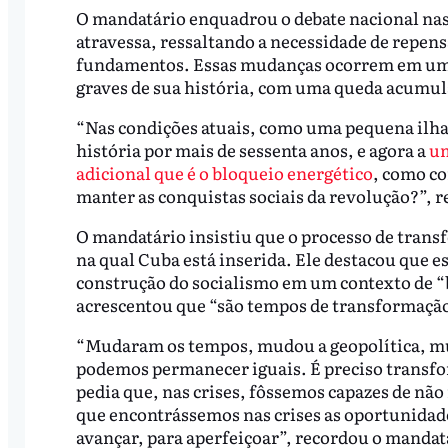
O mandatário enquadrou o debate nacional nas 
atravessa, ressaltando a necessidade de repe
fundamentos. Essas mudanças ocorrem em um 
graves de sua história, com uma queda acumu
“Nas condições atuais, como uma pequena ilha
história por mais de sessenta anos, e agora a
um
adicional que é o bloqueio energético
, como co
manter as conquistas sociais da revolução?”, r
O mandatário insistiu que o processo de tran
na qual Cuba está inserida. Ele destacou que 
construção do socialismo em um contexto de “
acrescentou que “são tempos de transformação
“Mudaram os tempos, mudou a geopolítica, mu
podemos permanecer iguais. É preciso transfo
pedia que, nas crises, fôssemos capazes de nã
que encontrássemos nas crises as oportunidades
avançar, para aperfeiçoar”, recordou o mandat