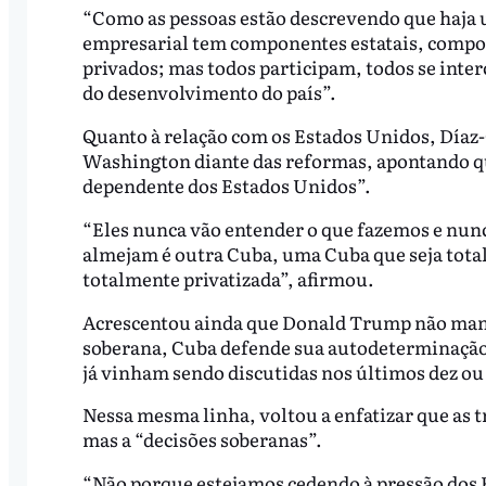
“Como as pessoas estão descrevendo que haja 
empresarial tem componentes estatais, compon
privados; mas todos participam, todos se inte
do desenvolvimento do país”.
Quanto à relação com os Estados Unidos, Díaz-
Washington diante das reformas, apontando q
dependente dos Estados Unidos”.
“Eles nunca vão entender o que fazemos e nunc
almejam é outra Cuba, uma Cuba que seja tot
totalmente privatizada”, afirmou.
Acrescentou ainda que Donald Trump não man
soberana, Cuba defende sua autodeterminação…
já vinham sendo discutidas nos últimos dez ou
Nessa mesma linha, voltou a enfatizar que as
mas a “decisões soberanas”.
“Não porque estejamos cedendo à pressão dos