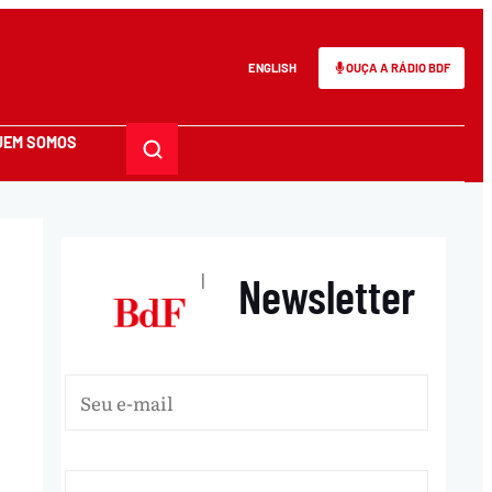
ENGLISH
OUÇA A RÁDIO BDF
UEM SOMOS
Newsletter
|