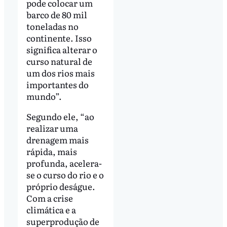
pode colocar um
barco de 80 mil
toneladas no
continente. Isso
significa alterar o
curso natural de
um dos rios mais
importantes do
mundo”.
Segundo ele, “ao
realizar uma
drenagem mais
rápida, mais
profunda, acelera-
se o curso do rio e o
próprio deságue.
Com a crise
climática e a
superprodução de