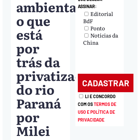
ambientais:
ASSINAR:
Editorial
o que
BdF
Ponto
está
Notícias da
por
China
trás da
privatização
do rio
Paraná
LI E CONCORDO
COM OS
TERMOS DE
por
USO E POLÍTICA DE
PRIVACIDADE
Milei