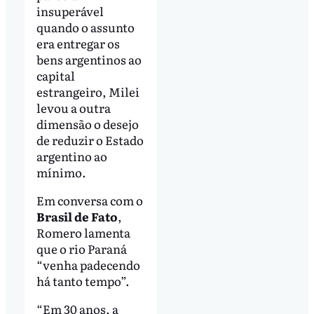
insuperável
quando o assunto
era entregar os
bens argentinos ao
capital
estrangeiro, Milei
levou a outra
dimensão o desejo
de reduzir o Estado
argentino ao
mínimo.
Em conversa com o
Brasil de Fato
,
Romero lamenta
que o rio Paraná
“venha padecendo
há tanto tempo”.
“Em 30 anos, a