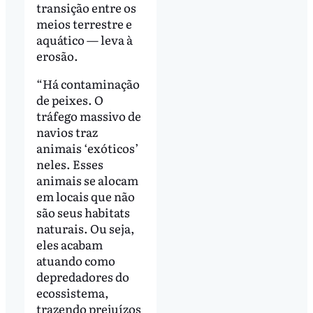
transição entre os
meios terrestre e
aquático — leva à
erosão.
“Há contaminação
de peixes. O
tráfego massivo de
navios traz
animais ‘exóticos’
neles. Esses
animais se alocam
em locais que não
são seus habitats
naturais. Ou seja,
eles acabam
atuando como
depredadores do
ecossistema,
trazendo prejuízos