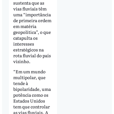
sustenta que as
vias fluviais têm
uma “importância
de primeira ordem
em matéria
geopolítica”, o que
catapulta os
interesses
estratégicos na
rota fluvial do país
vizinho.
“Em um mundo
multipolar, que
tende à
bipolaridade, uma
potência como os
Estados Unidos
tem que controlar
as vias fluviais. A