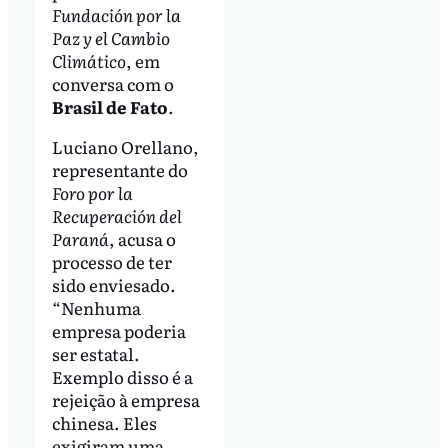
Fundación por la
Paz y el Cambio
Climático
, em
conversa com o
Brasil de Fato
.
Luciano Orellano,
representante do
Foro por la
Recuperación del
Paraná
, acusa o
processo de ter
sido enviesado.
“Nenhuma
empresa poderia
ser estatal.
Exemplo disso é a
rejeição à empresa
chinesa. Eles
exigiram uma