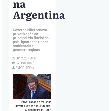
na
Argentina
Governo Milei renova
privatização da
principal via fluvial do
país, ignorando riscos
ambientais e
geoestratégicos
27.JUN.2026 - 06:00
SÃO PAULO (SP)
ANDRÉ LUCENA
Privatização é a maior do
governo Javier Milei.
|
Crédito:
Alejandro Pagni / AFP