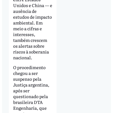
Unidos e China — e
ausência de
estudos de impacto
ambiental. Em
meio a cifras e
interesses,
também crescem
os alertas sobre
riscos à soberania
nacional.
O procedimento
chegou a ser
suspenso pela
Justiça argentina,
após ser
questionado pela
brasileira DTA
Engenharia, que