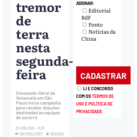
tremor
ASSINAR:
Editorial
de
BdF
Ponto
terra
Notícias da
China
nesta
segunda-
feira
LI E CONCORDO
Consulado-Geral da
COM OS
TERMOS DE
Venezuela em São
Paulo inicia campanha
USO E POLÍTICA DE
para receber doações
PRIVACIDADE
destinadas às equipes
de socorro
29.JUN.2026 - 11:29
SÃO PAULO (SP)
REDAÇÃO