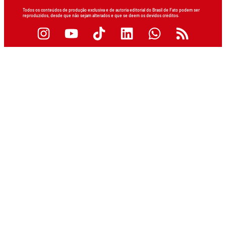
Todos os conteúdos de produção exclusiva e de autoria editorial do Brasil de Fato podem ser
reproduzidos, desde que não sejam alterados e que se deem os devidos créditos.