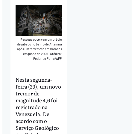
Pessoas observam um prédio
desabado no bairro de Altamira
após um terremoto em Caracas
em junho de 2026
|
Crédito:
Federico Parra/AFP
Nesta segunda-
feira (29), um novo
tremor de
magnitude 4,6 foi
registrado na
Venezuela. De
acordo com o
Serviço Geológico