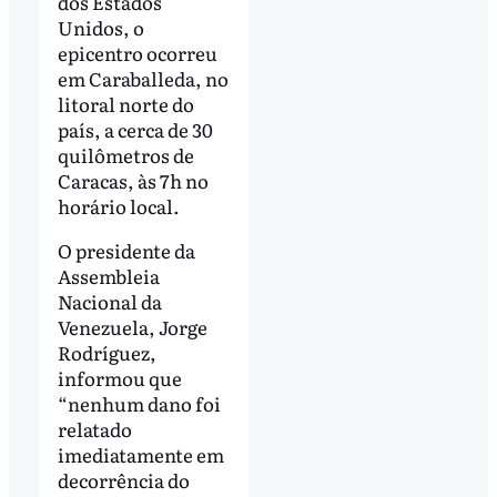
dos Estados
Unidos, o
epicentro ocorreu
em Caraballeda, no
litoral norte do
país, a cerca de 30
quilômetros de
Caracas, às 7h no
horário local.
O presidente da
Assembleia
Nacional da
Venezuela, Jorge
Rodríguez,
informou que
“nenhum dano foi
relatado
imediatamente em
decorrência do