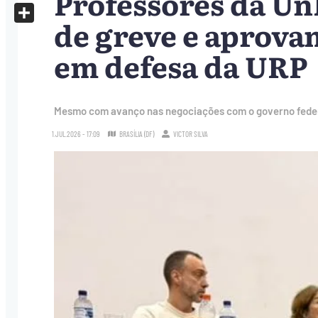
Professores da U
X
de greve e aprova
Share
em defesa da URP
Mesmo com avanço nas negociações com o governo federa
1.JUL.2026 - 17:09
BRASÍLIA (DF)
VICTOR SILVA