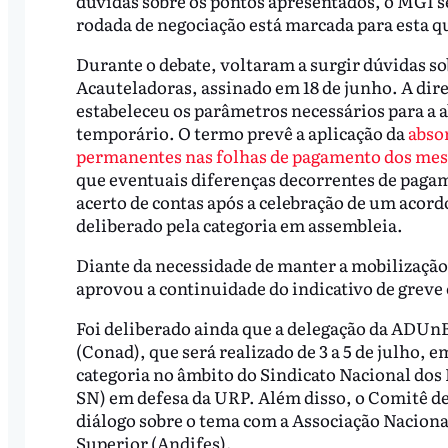
dúvidas sobre os pontos apresentados, o MGI 
rodada de negociação está marcada para esta qu
Durante o debate, voltaram a surgir dúvidas s
Acauteladoras, assinado em 18 de junho. A di
estabeleceu os parâmetros necessários para a a
temporário. O termo prevê a aplicação da
abso
permanentes nas folhas de pagamento dos mese
que eventuais diferenças decorrentes de pagam
acerto de contas após a celebração de um acord
deliberado pela categoria em assembleia.
Diante da necessidade de manter a mobilização
aprovou a continuidade do indicativo de greve
Foi deliberado ainda que a delegação da ADUnB
(Conad), que será realizado de 3 a 5 de julho, 
categoria no âmbito do Sindicato Nacional dos
SN) em defesa da URP. Além disso, o Comitê d
diálogo sobre o tema com a Associação Nacional
Superior (Andifes).