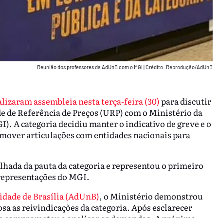
Reunião dos professores da AdUnB com o MGI
|
Crédito: Reprodução/AdUnB
lizaram assembleia nesta terça-feira (30)
para discutir
e de Referência de Preços (URP) com o Ministério da
). A categoria decidiu manter o indicativo de greve e o
mover articulações com entidades nacionais para
lhada da pauta da categoria e representou o primeiro
 representações do MGI.
idade de Brasília (AdUnB)
, o Ministério demonstrou
sa as reivindicações da categoria. Após esclarecer