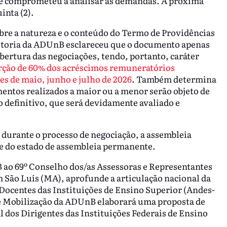
se comprometeu a analisar as demandas. A próxima
inta (2).
obre a natureza e o conteúdo do Termo de Providências
retoria da ADUnB esclareceu que o documento apenas
bertura das negociações, tendo, portanto, caráter
rção de 60% dos acréscimos remuneratórios
s de maio, junho e julho de 2026
. Também determina
entos realizados a maior ou a menor serão objeto de
o definitivo, que será devidamente avaliado e
 durante o processo de negociação, a assembleia
 e do estado de assembleia permanente.
 ao 69º Conselho dos/as Assessoras e Representantes
em São Luís (MA), aprofunde a articulação nacional da
 Docentes das Instituições de Ensino Superior (Andes-
e Mobilização da ADUnB elaborará uma proposta de
 dos Dirigentes das Instituições Federais de Ensino