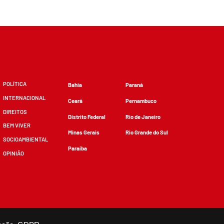
POLÍTICA
Bahia
Paraná
INTERNACIONAL
Ceará
Pernambuco
DIREITOS
Distrito Federal
Rio de Janeiro
BEM VIVER
Minas Gerais
Rio Grande do Sul
SOCIOAMBIENTAL
Paraíba
OPINIÃO
zidos, desde que não sejam alterados e que se deem os devidos créditos.