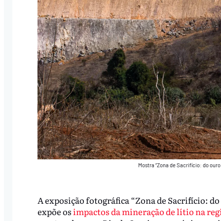
Mostra “Zona de Sacrifício: do our
A exposição fotográfica “Zona de Sacrifício: d
expõe os
impactos da mineração de lítio na re