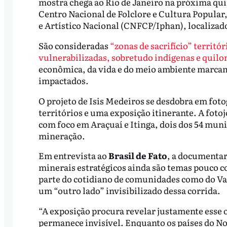
mostra chega ao Rio de Janeiro na próxima quin
Centro Nacional de Folclore e Cultura Popular,
e Artístico Nacional (CNFCP/Iphan), localizado
São consideradas
“zonas de sacrifício” territ
vulnerabilizadas, sobretudo indígenas e quilom
econômica, da vida e do meio ambiente marcam 
impactados.
O projeto de Isis Medeiros se desdobra em foto
territórios e uma exposição itinerante. A fot
com foco em Araçuaí e Itinga, dois dos 54 muni
mineração.
Em entrevista ao
Brasil de Fato
, a documentari
minerais estratégicos ainda são temas pouco c
parte do cotidiano de comunidades como do Val
um “outro lado” invisibilizado dessa corrida.
“A exposição procura revelar justamente esse o
permanece invisível. Enquanto os países do No