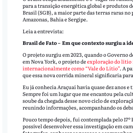
para a transição energética global e produtos 
Brasil (SGB), a maior parte das terras raras no
Amazonas, Bahia e Sergipe.
Leia a entrevista:
Brasil de Fato – Em que contexto surgiu a id
O projeto surgiu em 2023, quando o Governo d
em Nova York, o projeto de
exploração do lítio
internacionalmente como “Vale do Lítio”
. A p
que essa nova corrida mineral significaria para
Eu já conhecia Araçuaí havia quase dez anos e 
Sempre foi um lugar que me encantou pela cult
soube da chegada desse novo ciclo de exploraçã
reunindo informações, acompanhando os debat
Pouco tempo depois, fui contemplada pelo 17º 
possível desenvolver essa investigação em cam
fotografar, conhecer as pessoas e acompanhar 