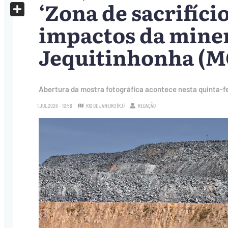
‘Zona de sacrifíci
X
Share
impactos da miner
Jequitinhonha (MG
Abertura da mostra fotográfica acontece nesta quinta-fei
1.JUL.2026 - 10:56
RIO DE JANEIRO (RJ)
REDAÇÃO