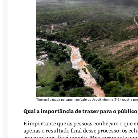
Mineração muda paisagem no Vale do Jequitinhonha (MG), mostra proje
Qual a importância de trazer para o públic
É importante que as pessoas conheçam o que e
apenas o resultado final desse processo: os cel
consumimos diariamente. Mas raramente vemos 