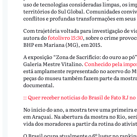
uso de tecnologias consideradas limpas, os im
territórios do Sul Global. Comunidades convi
conflitos e profundas transformações em seus 
Com trajetória voltada para investigação de v
autora do
fotolivro
15:30
, sobre o crime prov
BHP em Mariana (MG), em 2015.
A exposição “Zona de Sacrifício: do ouro ao pó
Galeria Mestre Vitalino.
Conhecido pela impor
está amplamente representado no acervo do Mu
peças do museu também fazem parte da mostra,
documental.
:: Quer receber notícias do Brasil de Fato RJ n
No início do ano, a mostra teve uma primeira e
em Araçuaí. Na abertura da mostra no Rio, se
vida dos moradores a partir da rotina do ativi
O Brasil ocupa atualmente o 6º lugar no rankin