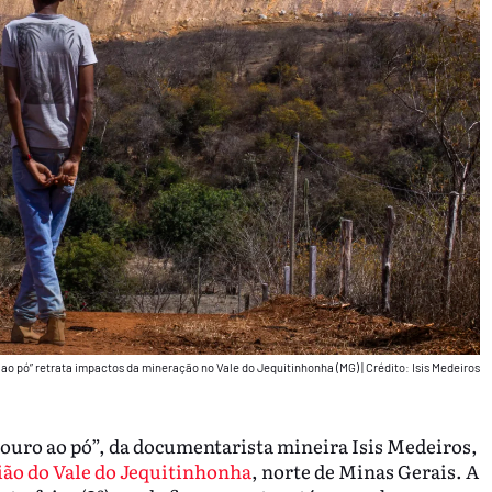
o ao pó” retrata impactos da mineração no Vale do Jequitinhonha (MG)
|
Crédito: Isis Medeiros
o ouro ao pó”, da documentarista mineira Isis Medeiros,
gião do Vale do Jequitinhonha
, norte de Minas Gerais. A