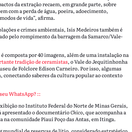
pactos da extração recaem, em grande parte, sobre
vem com a perda de água, poeira, adoecimento,
modos de vida”, afirma.
iolações e crimes ambientais, Isis Medeiros também é
ocado pelo rompimento da barragem da Samarco/Vale-
” é composta por 40 imagens, além de uma instalação na
tante tradição de ceramistas
, o Vale do Jequitinhonha
seu de Folclore Edison Carneiro. Por isso, algumas
 conectando saberes da cultura popular ao contexto
o seu WhatsApp? ::
xibição no Instituto Federal do Norte de Minas Gerais,
rá apresentado o documentário
Chico
, que acompanha a
sta na comunidade Piauí Poço das Antas, em Itinga.
g mundial de reservas de lítio, considerado estratégico