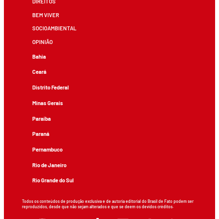
DIREITOS
BEM VIVER
SOCIOAMBIENTAL
OPINIÃO
Bahia
Ceará
Distrito Federal
Minas Gerais
Paraíba
Paraná
Pernambuco
Rio de Janeiro
Rio Grande do Sul
Todos os conteúdos de produção exclusiva e de autoria editorial do Brasil de Fato podem ser
reproduzidos, desde que não sejam alterados e que se deem os devidos créditos.