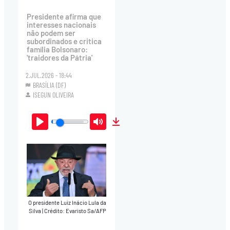
Presidente afirma que
interesses nacionais
não podem ser
subordinados e critica
família Bolsonaro:
'traidores da Pátria'
2.JUL.2026 - 18:44
BRASÍLIA (DF)
ISEGUN OLIVEIRA
Play
Mute
Download
O presidente Luiz Inácio Lula da
Silva
|
Crédito: Evaristo Sa/AFP