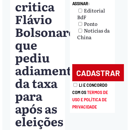
critica
ASSINAR:
Editorial
Flávio
BdF
Ponto
Bolsonaro,
Notícias da
China
que
pediu
adiamento
da taxa
LI E CONCORDO
para
COM OS
TERMOS DE
USO E POLÍTICA DE
após as
PRIVACIDADE
eleições