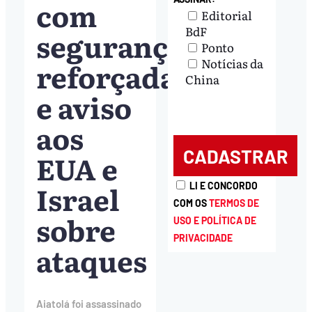
com
Editorial
BdF
segurança
Ponto
Notícias da
reforçada
China
e aviso
aos
EUA e
Israel
LI E CONCORDO
COM OS
TERMOS DE
sobre
USO E POLÍTICA DE
PRIVACIDADE
ataques
Aiatolá foi assassinado