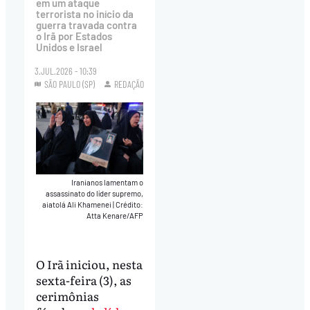
em um ataque
terrorista no início da
guerra travada contra
o Irã por Estados
Unidos e Israel
3.JUL.2026 - 10:39
SÃO PAULO (SP)
REDAÇÃO
Iranianos lamentam o
assassinato do líder supremo,
aiatolá Ali Khamenei
|
Crédito:
Atta Kenare/AFP
O Irã iniciou, nesta
sexta-feira (3), as
cerimônias