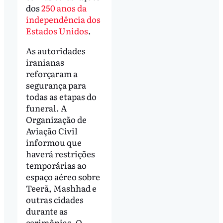
dos
250 anos da
independência dos
Estados Unidos
.
As autoridades
iranianas
reforçaram a
segurança para
todas as etapas do
funeral. A
Organização de
Aviação Civil
informou que
haverá restrições
temporárias ao
espaço aéreo sobre
Teerã, Mashhad e
outras cidades
durante as
cerimônias. O