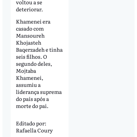
voltou a se
deteriorar.
Khamenei era
casado com
Mansoureh
Khojasteh
Baqerzadeh e tinha
seis filhos. O
segundo deles,
Mojtaba
Khamenei,
assumiu a
liderança suprema
do país após a
morte do pai.
Editado por:
Rafaella Coury