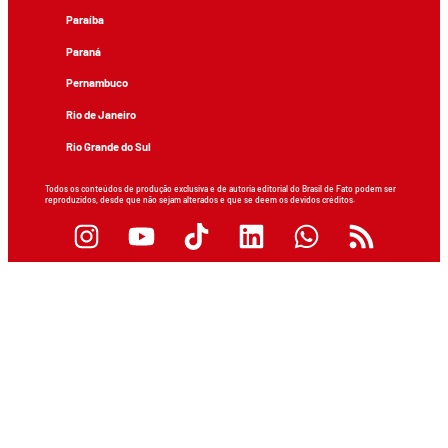
Paraíba
Paraná
Pernambuco
Rio de Janeiro
Rio Grande do Sul
Todos os conteúdos de produção exclusiva e de autoria editorial do Brasil de Fato podem ser
reproduzidos, desde que não sejam alterados e que se deem os devidos créditos.