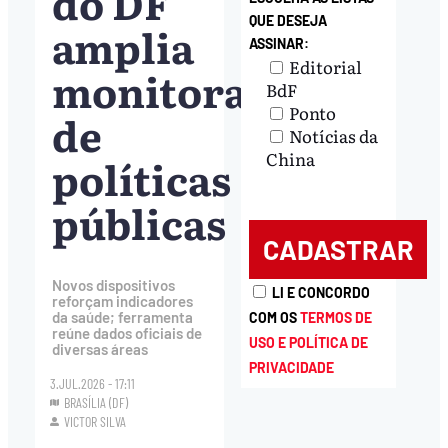
do DF
QUE DESEJA
amplia
ASSINAR:
Editorial
monitoramento
BdF
Ponto
de
Notícias da
China
políticas
públicas
Novos dispositivos
LI E CONCORDO
reforçam indicadores
da saúde; ferramenta
COM OS
TERMOS DE
reúne dados oficiais de
USO E POLÍTICA DE
diversas áreas
PRIVACIDADE
3.JUL.2026 - 17:11
BRASÍLIA (DF)
VICTOR SILVA