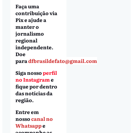
Faça uma
contribuição via
Pix e ajude a
manter o
jornalismo
regional
independente.
Doe
para
dfbrasildefato@gmail.com
Siga nosso
perfil
no Instagram
e
fique por dentro
das notícias da
região.
Entre em
nosso
canal no
Whatsapp
e
acompanhe as