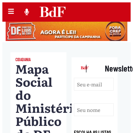
CIDADANIA
Mapa
|
Newslett
Social
do
Ministério
Público
ESCOLHA AS LISTAS