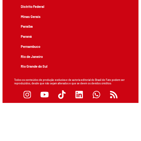
Distrito Federal
Minas Gerais
Paraíba
Paraná
Pernambuco
Rio de Janeiro
Rio Grande do Sul
Todos os conteúdos de produção exclusiva e de autoria editorial do Brasil de Fato podem ser
reproduzidos, desde que não sejam alterados e que se deem os devidos créditos.