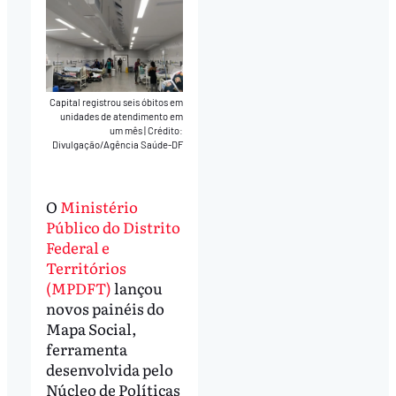
Capital registrou seis óbitos em
unidades de atendimento em
um mês
|
Crédito:
Divulgação/Agência Saúde-DF
O
Ministério
Público do Distrito
Federal e
Territórios
(MPDFT)
lançou
novos painéis do
Mapa Social,
ferramenta
desenvolvida pelo
Núcleo de Políticas