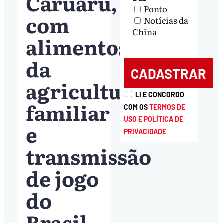
Caruaru,
Ponto
com
Notícias da
China
alimentos
da
agricultura
LI E CONCORDO
familiar
COM OS
TERMOS DE
USO E POLÍTICA DE
e
PRIVACIDADE
transmissão
de jogo
do
Brasil