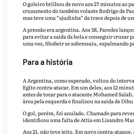
O goleiro brilhou de novo aos 27 minutos ao pa
cruzamento do também volante Rodrigo de Paul p
mas teve uma “ajudinha” da trave depois de um
A pressão era argentina. Aos 38, Paredes lançou
para evitar a saída da bola e conseguir cruzar 
uma vez, Shobeir se sobressaiu, espalmando pa
Para a história
A Argentina, como esperado, voltou do interva
Egito contra-atacar. Em um deles, aos 12 minuto
antes de tocar para o atacante Mohamed Salah. 
área pela esquerda e finalizou na saída de Dib
O gol, porém, foi anulado. Chamado para rever 
identificou uma falta de Attia em Lisandro Mar
Aos 21, não teve jeito. Em novo contra-ataque,