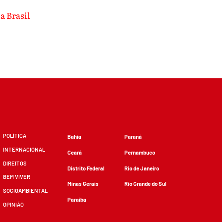
a Brasil
POLÍTICA
Bahia
Paraná
INTERNACIONAL
Ceará
Pernambuco
DIREITOS
Distrito Federal
Rio de Janeiro
BEM VIVER
Minas Gerais
Rio Grande do Sul
SOCIOAMBIENTAL
Paraíba
OPINIÃO