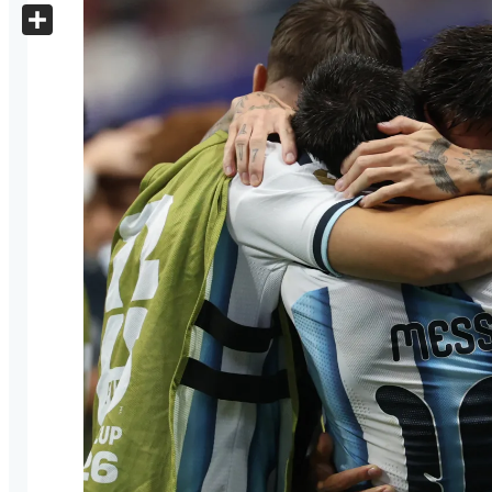
X
Share