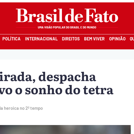
POLÍTICA
INTERNACIONAL
DIREITOS
BEM VIVER
OPINIÃO
Q
irada, despacha
vo o sonho do tetra
da heroica no 2º tempo