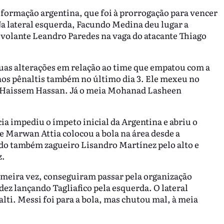
 formação argentina, que foi à prorrogação para vencer
 Na lateral esquerda, Facundo Medina deu lugar a
do volante Leandro Paredes na vaga do atacante Thiago
s alterações em relação ao time que empatou com a
ou nos pênaltis também no último dia 3. Ele mexeu no
 Haissem Hassan. Já o meia Mohanad Lasheen
a impediu o ímpeto inicial da Argentina e abriu o
e Marwan Attia colocou a bola na área desde a
 do também zagueiro Lisandro Martínez pelo alto e
z.
imeira vez, conseguiram passar pela organização
ez lançando Tagliafico pela esquerda. O lateral
lti. Messi foi para a bola, mas chutou mal, à meia