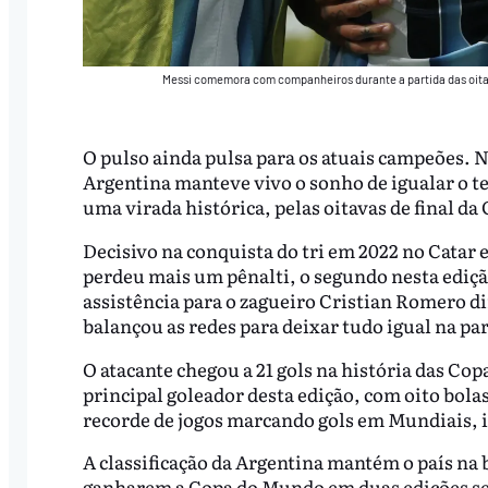
Messi comemora com companheiros durante a partida das oitav
O pulso ainda pulsa para os atuais campeões. Ne
Argentina manteve vivo o sonho de igualar o tet
uma virada histórica, pelas oitavas de final d
Decisivo na conquista do tri em 2022 no Catar 
perdeu mais um pênalti, o segundo nesta ediçã
assistência para o zagueiro Cristian Romero di
balançou as redes para deixar tudo igual na par
O atacante chegou a 21 gols na história das Cop
principal goleador desta edição, com oito bol
recorde de jogos marcando gols em Mundiais, in
A classificação da Argentina mantém o país na br
ganharem a Copa do Mundo em duas edições segu