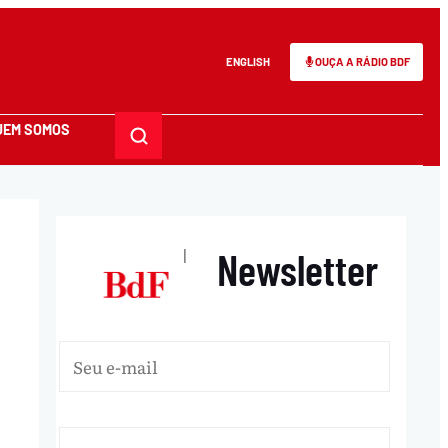
ENGLISH
OUÇA A RÁDIO BDF
UEM SOMOS
Newsletter
|