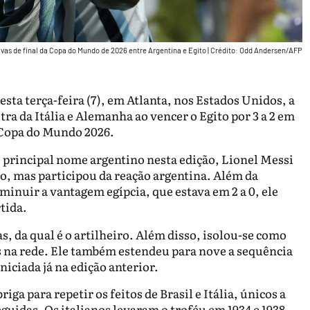
as de final da Copa do Mundo de 2026 entre Argentina e Egito
|
Crédito: Odd Andersen/AFP
sta terça-feira (7), em Atlanta, nos Estados Unidos, a
ra da Itália e Alemanha ao vencer o Egito por 3 a 2 em
a Copa do Mundo 2026.
e principal nome argentino nesta edição, Lionel Messi
o, mas participou da reação argentina. Além da
minuir a vantagem egípcia, que estava em 2 a 0, ele
tida.
as, da qual é o artilheiro. Além disso, isolou-se como
as na rede. Ele também estendeu para nove a sequência
iciada já na edição anterior.
iga para repetir os feitos de Brasil e Itália, únicos a
idas. Os italianos levaram o troféu em 1934 e 1938,