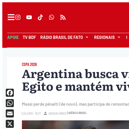
APOIE
TV BDF
RÁDIO BRASIL DE FATO
REGIONAIS
I
COPA 2026
Argentina busca v
Egito e mantém vi
Facebook
Messi perde pênalti (de novo), mas participa de remonta
WhatsApp
| AGÊNCIA BRASIL
7.JUL.2026 - 16:27
LINCOLN CHAVES
Email