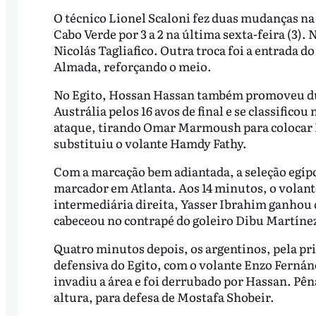
O técnico Lionel Scaloni fez duas mudanças na
Cabo Verde por 3 a 2 na última sexta-feira (3).
Nicolás Tagliafico. Outra troca foi a entrada 
Almada, reforçando o meio.
No Egito, Hossan Hassan também promoveu dua
Austrália pelos 16 avos de final e se classific
ataque, tirando Omar Marmoush para colocar
substituiu o volante Hamdy Fathy.
Com a marcação bem adiantada, a seleção egípci
marcador em Atlanta. Aos 14 minutos, o volant
intermediária direita, Yasser Ibrahim ganhou
cabeceou no contrapé do goleiro Dibu Martíne
Quatro minutos depois, os argentinos, pela pr
defensiva do Egito, com o volante Enzo Fernánd
invadiu a área e foi derrubado por Hassan. Pêna
altura, para defesa de Mostafa Shobeir.