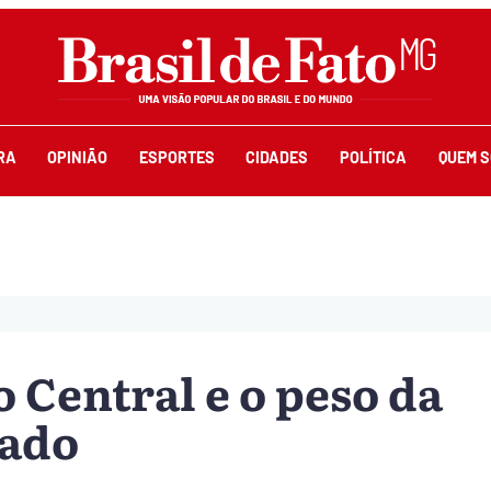
RA
OPINIÃO
ESPORTES
CIDADES
POLÍTICA
QUEM 
 Central e o peso da
cado