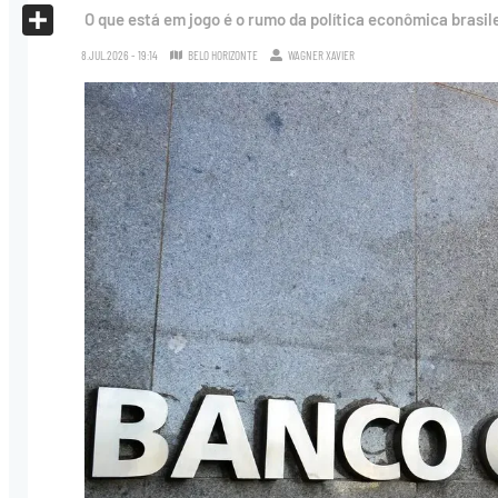
X
O que está em jogo é o rumo da política econômica brasil
Share
8.JUL.2026 - 19:14
BELO HORIZONTE
WAGNER XAVIER