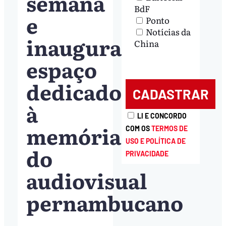
semana
BdF
e
Ponto
Notícias da
inaugura
China
espaço
dedicado
à
LI E CONCORDO
memória
COM OS
TERMOS DE
USO E POLÍTICA DE
do
PRIVACIDADE
audiovisual
pernambucano