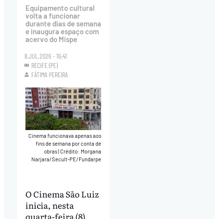
Equipamento cultural
volta a funcionar
durante dias de semana
e inaugura espaço com
acervo do Mispe
8.JUL.2026 - 16:41
RECIFE (PE)
FÁTIMA PEREIRA
Cinema funcionava apenas aos
fins de semana por conta de
obras
|
Crédito: Morgana
Narjara/Secult-PE/Fundarpe
O Cinema São Luiz
inicia, nesta
quarta-feira (8),