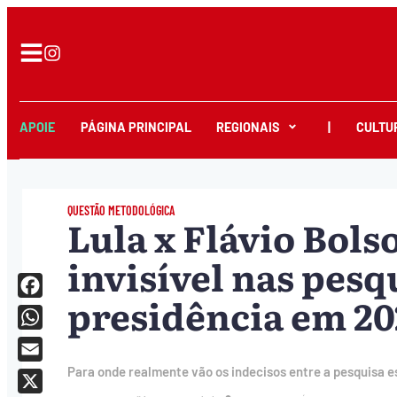
APOIE
PÁGINA PRINCIPAL
REGIONAIS
|
CULTU
QUESTÃO METODOLÓGICA
Lula x Flávio Bols
invisível nas pesq
presidência em 20
Facebook
WhatsApp
Email
Para onde realmente vão os indecisos entre a pesquisa e