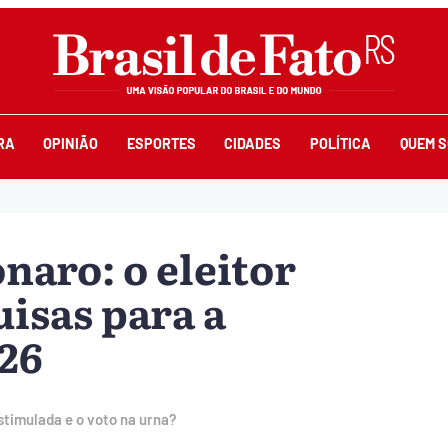
RA
OPINIÃO
ESPORTES
CIDADES
POLÍTICA
QUEM 
onaro: o eleitor
uisas para a
26
stimulada e o voto na urna?