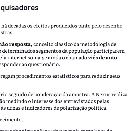
squisadores
 há décadas os efeitos produzidos tanto pelo desenho
stras.
 não resposta
, conceito clássico da metodologia de
de determinados segmentos da população participarem
pela internet soma-se ainda o chamado
viés de auto-
responder ao questionário.
regam procedimentos estatísticos para reduzir seus
tório seguido de ponderação da amostra. A Nexus realiza
ção medindo o interesse dos entrevistados pelas
às urnas e indicadores de polarização política.
ecimento.
preender dimensões cada vez mais complexas do