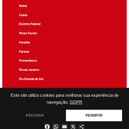
Bahia
Ceará
Distrito Federal
Minas Gerais
Paraíba
Paraná
Pernambuco
Rio de Janeiro
Rio Grande do Sul
Todos os conteúdos de produção exclusiva e de autoria editorial do Brasil de Fato podem ser
reproduzidos, desde que não sejam alterados e que se deem os devidos créditos.
Este site utiliza cookies para melhorar sua experiência de
navegação.
GDPR
RECUSAR
PERMITIR
Facebook
WhatsApp
Email
X
Share