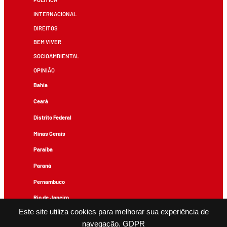
INTERNACIONAL
DIREITOS
BEM VIVER
SOCIOAMBIENTAL
OPINIÃO
Bahia
Ceará
Distrito Federal
Minas Gerais
Paraíba
Paraná
Pernambuco
Rio de Janeiro
Este site utiliza cookies para melhorar sua experiência de
Rio Grande do Sul
navegação.
GDPR