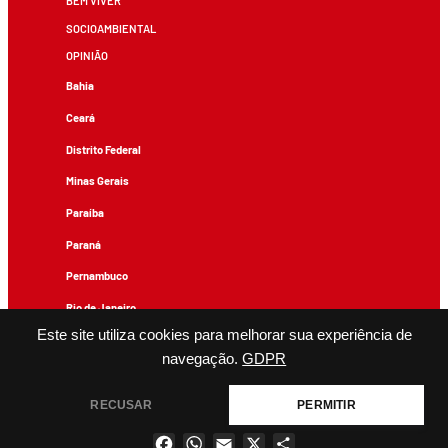
BEM VIVER
SOCIOAMBIENTAL
OPINIÃO
Bahia
Ceará
Distrito Federal
Minas Gerais
Paraíba
Paraná
Pernambuco
Rio de Janeiro
Este site utiliza cookies para melhorar sua experiência de
Rio Grande do Sul
navegação.
GDPR
Todos os conteúdos de produção exclusiva e de autoria editorial do Brasil de Fato podem ser
reproduzidos, desde que não sejam alterados e que se deem os devidos créditos.
RECUSAR
PERMITIR
Facebook
WhatsApp
Email
X
Share