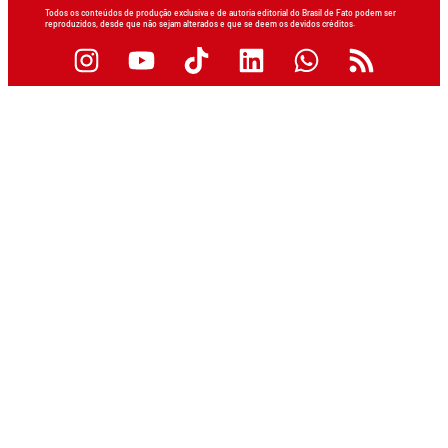
Todos os conteúdos de produção exclusiva e de autoria editorial do Brasil de Fato podem ser
reproduzidos, desde que não sejam alterados e que se deem os devidos créditos.