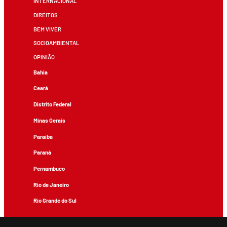
INTERNACIONAL
DIREITOS
BEM VIVER
SOCIOAMBIENTAL
OPINIÃO
Bahia
Ceará
Distrito Federal
Minas Gerais
Paraíba
Paraná
Pernambuco
Rio de Janeiro
Rio Grande do Sul
Todos os conteúdos de produção exclusiva e de autoria editorial do Brasil de Fato podem ser