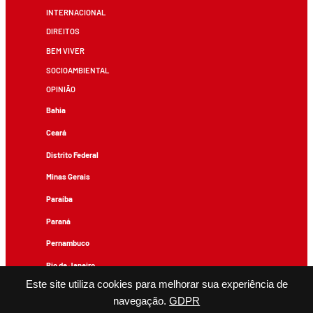
INTERNACIONAL
DIREITOS
BEM VIVER
SOCIOAMBIENTAL
OPINIÃO
Bahia
Ceará
Distrito Federal
Minas Gerais
Paraíba
Paraná
Pernambuco
Rio de Janeiro
Este site utiliza cookies para melhorar sua experiência de
Rio Grande do Sul
navegação.
GDPR