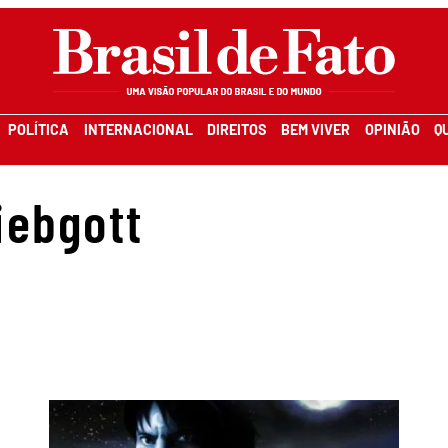
POLÍTICA
INTERNACIONAL
DIREITOS
BEM VIVER
OPINIÃO
Q
iebgott