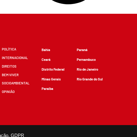
POLÍTICA
Bahia
Paraná
INTERNACIONAL
Ceará
Pernambuco
DIREITOS
Distrito Federal
Rio de Janeiro
BEM VIVER
Minas Gerais
Rio Grande do Sul
SOCIOAMBIENTAL
Paraíba
OPINIÃO
zidos, desde que não sejam alterados e que se deem os devidos créditos.
ação.
GDPR