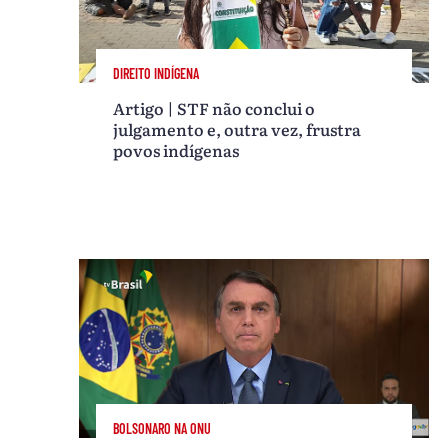
DIREITO INDÍGENA
Artigo | STF não conclui o
julgamento e, outra vez, frustra
povos indígenas
BOLSONARO NA ONU