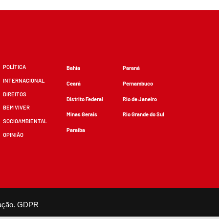
POLÍTICA
Bahia
Paraná
INTERNACIONAL
Ceará
Pernambuco
DIREITOS
Distrito Federal
Rio de Janeiro
BEM VIVER
Minas Gerais
Rio Grande do Sul
SOCIOAMBIENTAL
Paraíba
OPINIÃO
zidos, desde que não sejam alterados e que se deem os devidos créditos.
ação.
GDPR
×