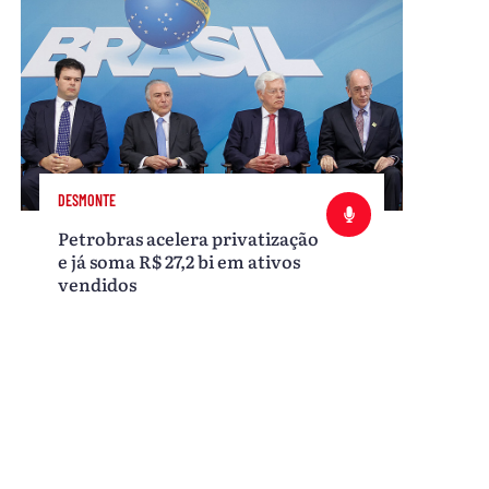
DESMONTE
Petrobras acelera privatização
e já soma R$ 27,2 bi em ativos
vendidos