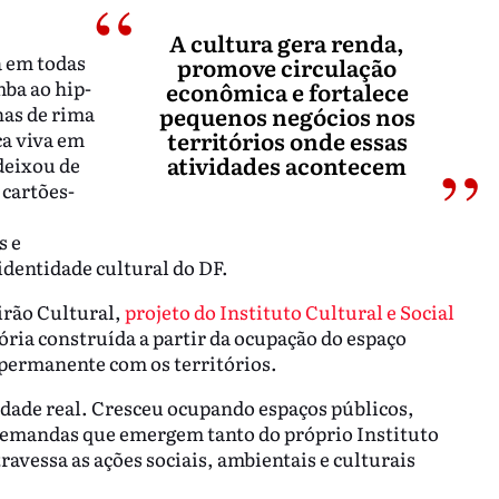
A cultura gera renda,
a em todas
promove circulação
mba ao hip-
econômica e fortalece
has de rima
pequenos negócios nos
territórios onde essas
ca viva em
atividades acontecem
deixou de
 cartões-
s e
dentidade cultural do DF.
irão Cultural,
projeto do Instituto Cultural e Social
ória construída a partir da ocupação do espaço
 permanente com os territórios.
idade real. Cresceu ocupando espaços públicos,
emandas que emergem tanto do próprio Instituto
ravessa as ações sociais, ambientais e culturais