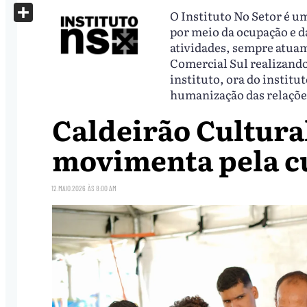
X
O Instituto No Setor é u
Share
por meio da ocupação e da
atividades, sempre atua
Comercial Sul realizando
instituto, ora do institu
humanização das relaçõe
Caldeirão Cultural
movimenta pela c
12.MAIO.2026
ÀS
8:00 AM