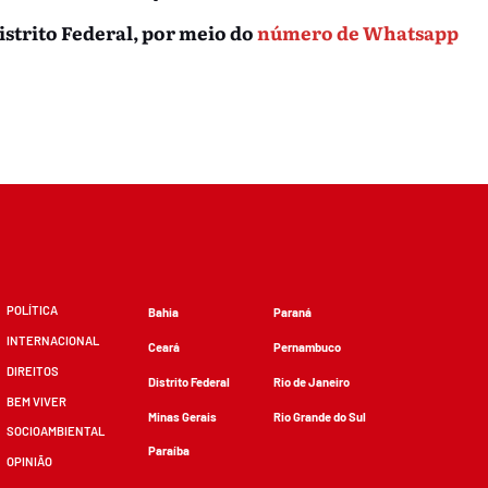
strito Federal, por meio do
número de Whatsapp
POLÍTICA
Bahia
Paraná
INTERNACIONAL
Ceará
Pernambuco
DIREITOS
Distrito Federal
Rio de Janeiro
BEM VIVER
Minas Gerais
Rio Grande do Sul
SOCIOAMBIENTAL
Paraíba
OPINIÃO