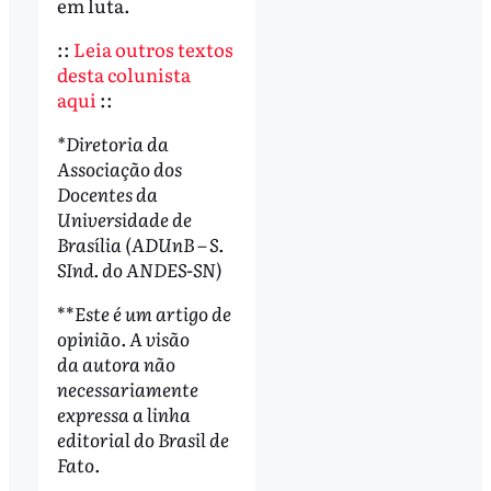
em luta.
::
Leia outros textos
desta colunista
aqui
::
*Diretoria da
Associação dos
Docentes da
Universidade de
Brasília (ADUnB – S.
SInd. do ANDES-SN)
**
Este é um artigo de
opinião. A visão
da autora não
necessariamente
expressa a linha
editorial do Brasil de
Fato.