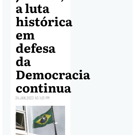
a luta
histórica
em
defesa
da
Democracia
continua
24.JAN.2023
ÀS
1:01 PM