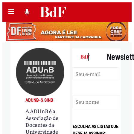
|
Newslet
ADUNB-S.SIND
A ADUnB é a
Associação de
Docentes da
ESCOLHA AS LISTAS QUE
Universidade
DESEJA ASSINAR: