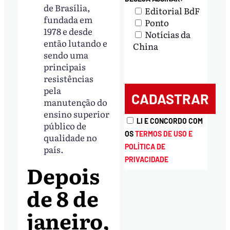
de Brasília,
Editorial BdF
fundada em
Ponto
1978 e desde
Notícias da
então lutando e
China
sendo uma
principais
resistências
pela
manutenção do
ensino superior
LI E CONCORDO COM
público de
OS
TERMOS DE USO E
qualidade no
POLÍTICA DE
país.
PRIVACIDADE
Depois
de 8 de
janeiro,