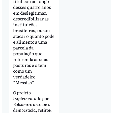
titubeou ao longo
desses quatro anos
em deslegitimar,
descredibilizar as
instituições
brasileiras, ousou
atacar o quanto pode
e alimentou uma
parcela da
população que
referenda as suas
posturas e o têm
como um
verdadeiro
“Messias”.
O projeto
implementado por
Bolsonaro assolou a
democracia, retirou