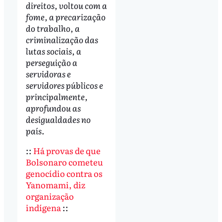
direitos, voltou com a
fome, a precarização
do trabalho, a
criminalização das
lutas sociais, a
perseguição a
servidoras e
servidores públicos e
principalmente,
aprofundou as
desigualdades no
país.
::
Há provas de que
Bolsonaro cometeu
genocídio contra os
Yanomami, diz
organização
indígena
::