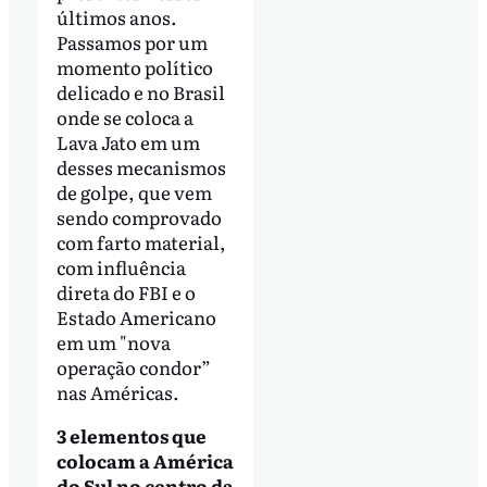
últimos anos.
Passamos por um
momento político
delicado e no Brasil
onde se coloca a
Lava Jato em um
desses mecanismos
de golpe, que vem
sendo comprovado
com farto material,
com influência
direta do FBI e o
Estado Americano
em um "nova
operação condor”
nas Américas.
3 elementos que
colocam a América
do Sul no centro da