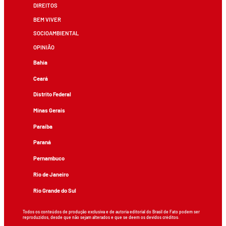
DIREITOS
BEM VIVER
SOCIOAMBIENTAL
OPINIÃO
Bahia
Ceará
Distrito Federal
Minas Gerais
Paraíba
Paraná
Pernambuco
Rio de Janeiro
Rio Grande do Sul
Todos os conteúdos de produção exclusiva e de autoria editorial do Brasil de Fato podem ser
reproduzidos, desde que não sejam alterados e que se deem os devidos créditos.