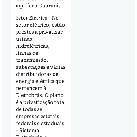
aquífero Guarani.
Setor Elétrico –
No
setor elétrico, estão
prestes a privatizar
usinas
hidrelétricas,
linhas de
transmissão,
subestações e várias
distribuidoras de
energia elétrica que
pertencem à
Eletrobrás. O plano
é a privatização total
de todas as
empresas estatais
federais e estaduais
– Sistema
Eletrobrás, a