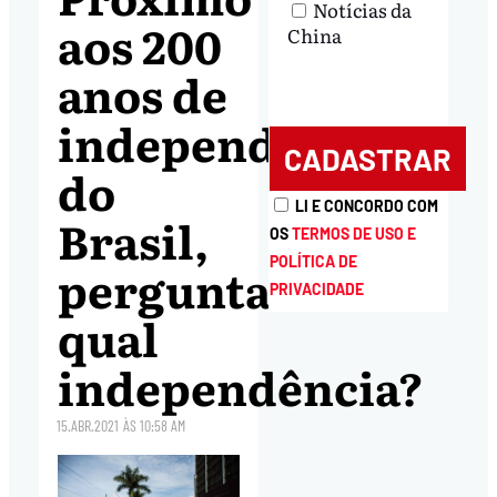
Notícias da
aos 200
China
anos de
independência
do
LI E CONCORDO COM
Brasil,
OS
TERMOS DE USO E
POLÍTICA DE
perguntamos:
PRIVACIDADE
qual
independência?
15.ABR.2021
ÀS
10:58 AM