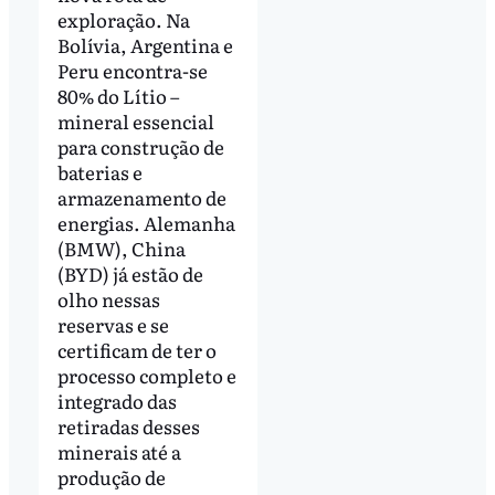
exploração. Na
Bolívia, Argentina e
Peru encontra-se
80% do Lítio –
mineral essencial
para construção de
baterias e
armazenamento de
energias. Alemanha
(BMW), China
(BYD) já estão de
olho nessas
reservas e se
certificam de ter o
processo completo e
integrado das
retiradas desses
minerais até a
produção de