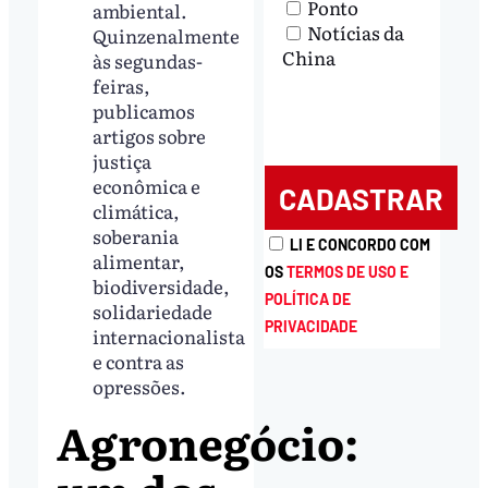
Ponto
ambiental.
Notícias da
Quinzenalmente
China
às segundas-
feiras,
publicamos
artigos sobre
justiça
econômica e
climática,
soberania
LI E CONCORDO COM
alimentar,
OS
TERMOS DE USO E
biodiversidade,
POLÍTICA DE
solidariedade
PRIVACIDADE
internacionalista
e contra as
opressões.
Agronegócio: