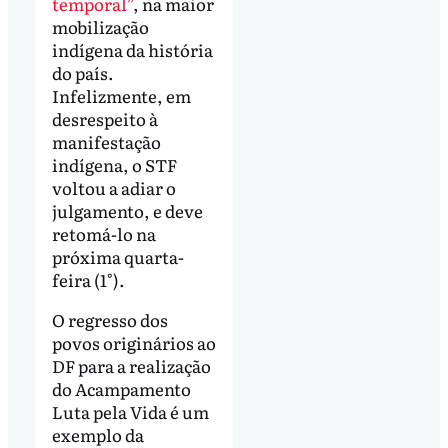
temporal”
, na maior
mobilização
indígena da história
do país.
Infelizmente, em
desrespeito à
manifestação
indígena, o STF
voltou a adiar o
julgamento, e deve
retomá-lo na
próxima quarta-
feira (1°).
O regresso dos
povos originários ao
DF para a realização
do Acampamento
Luta pela Vida é um
exemplo da