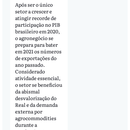
Após ser o único
setor a crescer e
atingir recorde de
participação no PIB
brasileiro em 2020,
o agronegócio se
prepara para bater
em 2021 os números
de exportações do
ano passado.
Considerado
atividade essencial,
o setor se beneficiou
da abismal
desvalorização do
Real e da demanda
externa por
agrocommodities
durante a