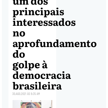
um dos
principais
interessados
no
aprofundamento
do
golpe à
democracia
brasileira
30.AGO.2021
ÀS
9:35 AM