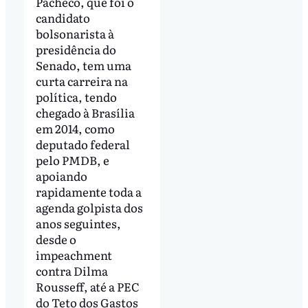
Pacheco, que foi o
candidato
bolsonarista à
presidência do
Senado, tem uma
curta carreira na
política, tendo
chegado à Brasília
em 2014, como
deputado federal
pelo PMDB, e
apoiando
rapidamente toda a
agenda golpista dos
anos seguintes,
desde o
impeachment
contra Dilma
Rousseff, até a PEC
do Teto dos Gastos