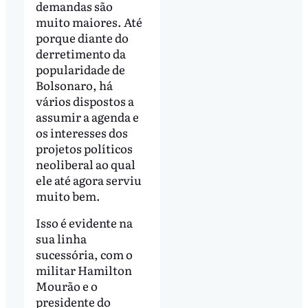
demandas são
muito maiores. Até
porque diante do
derretimento da
popularidade de
Bolsonaro, há
vários dispostos a
assumir a agenda e
os interesses dos
projetos políticos
neoliberal ao qual
ele até agora serviu
muito bem.
Isso é evidente na
sua linha
sucessória, com o
militar Hamilton
Mourão e o
presidente do