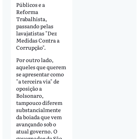
Públicos e a
Reforma
Trabalhista,
passando pelas
lavajatistas "Dez
Medidas Contra a
Corrupção".
Por outro lado,
aqueles que querem
se apresentar como
"a terceira via" de
oposição a
Bolsonaro,
tampouco diferem
substancialmente
da boiada que vem
avançando sob o
atual governo. O
governador de São