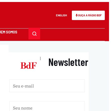
ENGLISH
OUÇA A RÁDIO BDF
UEM SOMOS
Newsletter
|