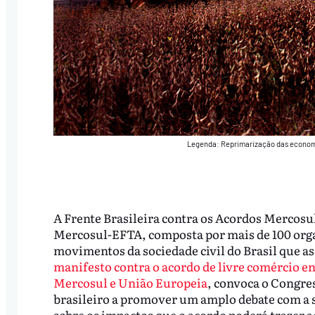
Legenda: Reprimarização das economi
A Frente Brasileira contra os Acordos Mercosu
Mercosul-EFTA, composta por mais de 100 org
movimentos da sociedade civil do Brasil que 
manifesto contra o acordo de livre comércio en
Mercosul e União Europeia
, convoca o Congre
brasileiro a promover um amplo debate com a 
sobre os impactos que o acordo poderá trazer 