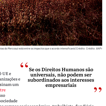
as do Mercosul está entre os impactos que o acordo intensificará
|
Crédito: Crédito: ANPr
Se os Direitos Humanos são
l-UE e
universais, não podem ser
anizações e
subordinados aos interesses
assinam um
empresariais
tre
sso
sociedade
aos campos socioeconômico, trabalhista, fundiário,