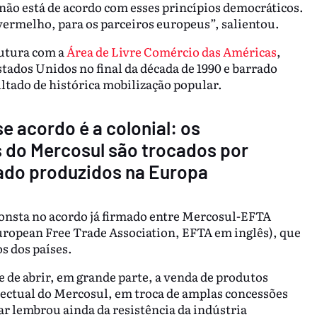
ão está de acordo com esses princípios democráticos.
 vermelho, para os parceiros europeus”, salientou.
rutura com a
Área de Livre Comércio das Américas
,
ados Unidos no final da década de 1990 e barrado
ltado de histórica mobilização popular.
e acordo é a colonial: os
 do Mercosul são trocados por
gado produzidos na Europa
nsta no acordo já firmado entre Mercosul-EFTA
uropean Free Trade Association, EFTA em inglês), que
s dos países.
 de abrir, em grande parte, a venda de produtos
electual do Mercosul, em troca de amplas concessões
r lembrou ainda da resistência da indústria