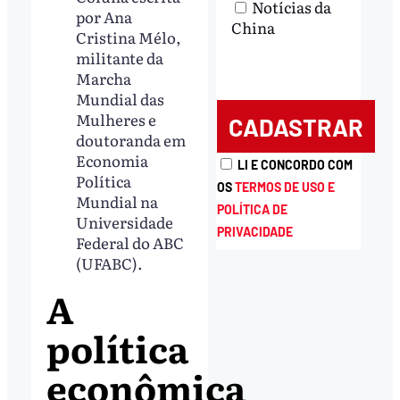
Notícias da
por Ana
China
Cristina Mélo,
militante da
Marcha
Mundial das
Mulheres e
doutoranda em
Economia
LI E CONCORDO COM
Política
OS
TERMOS DE USO E
Mundial na
POLÍTICA DE
Universidade
PRIVACIDADE
Federal do ABC
(UFABC).
A
política
econômica