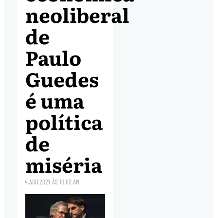
neoliberal
de
Paulo
Guedes
é uma
política
de
miséria
4.AGO.2021
ÀS
10:52 AM