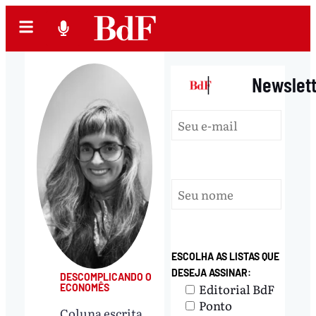
|
Newslet
ESCOLHA AS LISTAS QUE
DESEJA ASSINAR:
DESCOMPLICANDO O
Editorial BdF
ECONOMÊS
Ponto
Coluna escrita