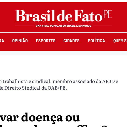
RA
OPINIÃO
ESPORTES
CIDADES
POLÍTICA
QUEM 
 trabalhista e sindical, membro associado da ABJD e
e Direito Sindical da OAB/PE.
var doença ou