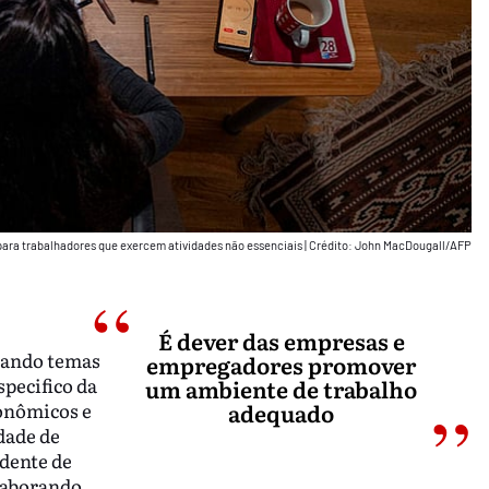
para trabalhadores que exercem atividades não essenciais
|
Crédito: John MacDougall/AFP
É dever das empresas e
rdando temas
empregadores promover
specifico da
um ambiente de trabalho
onômicos e
adequado
dade de
idente de
laborando