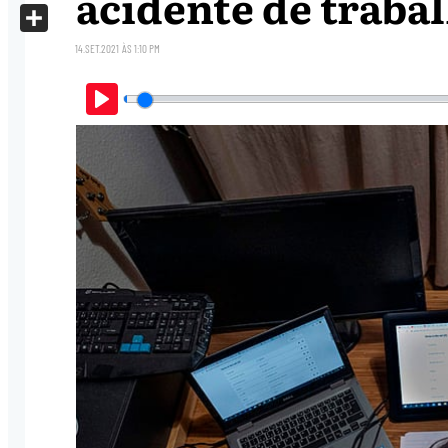
acidente de traba
X
Share
14.SET.2021
ÀS
1:10 PM
Play