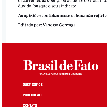
decorrentes da doença ou acidente do trabalho. 
dúvida, busque o seu sindicato!
As opiniões contidas nesta coluna não reflet
Editado por:
Vanessa Gonzaga
QUEM SOMOS
PUBLICIDADE
CONTATO