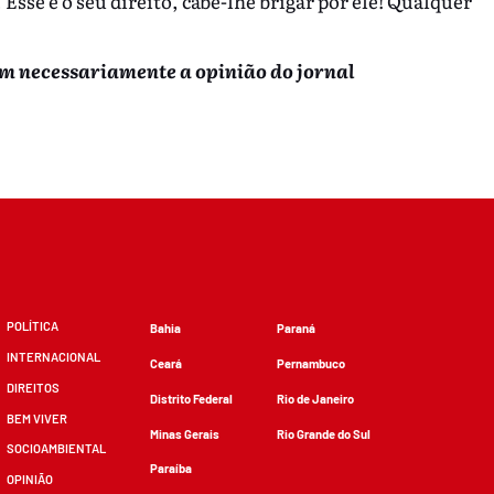
Esse é o seu direito, cabe-lhe brigar por ele! Qualquer
em necessariamente a opinião do jornal
POLÍTICA
Bahia
Paraná
INTERNACIONAL
Ceará
Pernambuco
DIREITOS
Distrito Federal
Rio de Janeiro
BEM VIVER
Minas Gerais
Rio Grande do Sul
SOCIOAMBIENTAL
Paraíba
OPINIÃO