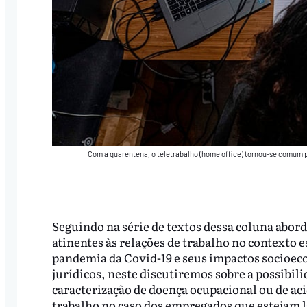
Com a quarentena, o teletrabalho (home office) tornou-se comum 
Seguindo na série de textos dessa coluna abo
atinentes às relações de trabalho no contexto e
pandemia da Covid-19 e seus impactos socioec
jurídicos, neste discutiremos sobre a possibili
caracterização de doença ocupacional ou de ac
trabalho no caso dos empregados que estejam 