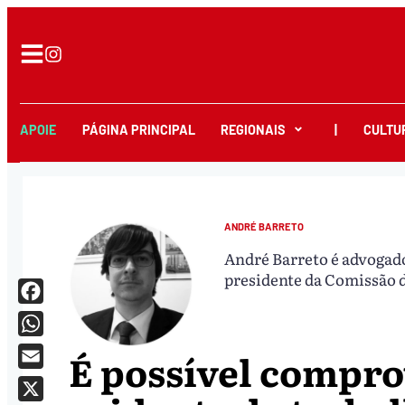
APOIE
PÁGINA PRINCIPAL
REGIONAIS
|
CULTU
ANDRÉ BARRETO
André Barreto é advogado
presidente da Comissão d
Facebook
WhatsApp
É possível compro
Email