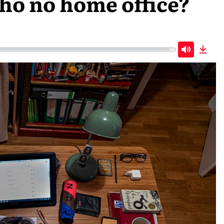
lho no home office?
Mute
Down