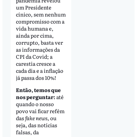
pandemia revelou
um Presidente
cínico, sem nenhum
compromisso com a
vida humana e,
ainda por cima,
corrupto, basta ver
as informações da
CPI da Covid; a
carestia cresce a
cada dia e a inflação
já passa dos 10%!
Então, temos que
nos perguntar:
até
quando o nosso
povo vai ficar refém
das
fake news
, ou
seja, das notícias
falsas, da