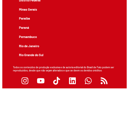
Distrito Federal
Minas Gerais
Paraíba
Paraná
Pernambuco
Rio de Janeiro
Rio Grande do Sul
Todos os conteúdos de produção exclusiva e de autoria editorial do Brasil de Fato podem ser
reproduzidos, desde que não sejam alterados e que se deem os devidos créditos.