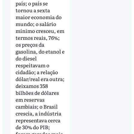
país; o país se
tornou a sexta
maior economia do
mundo; o salário
mínimo cresceu, em
termos reais, 76%;
os preços da
gasolina, do etanol e
do diesel
respeitavam o
cidadão; a relação
dólar/real era outra;
deixamos 358
bilhões de dólares
em reservas
cambiais; o Brasil
crescia, a indústria
representava cerca
de 30% do PIB;
foram gerados mais