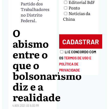
Editorial BdF
Partido dos
Ponto
Trabalhadores
Notícias da
no Distrito
China
Federal.
O
abismo
entre o
LI E CONCORDO COM
OS
TERMOS DE USO E
que o
POLÍTICA DE
bolsonarismo
PRIVACIDADE
diz e a
realidade
4.NOV.2021
ÀS
6:00 PM