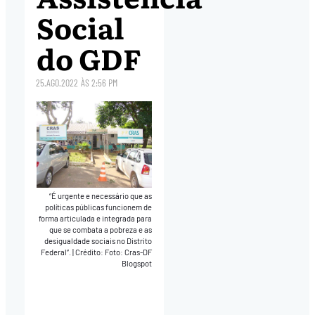
Social
do GDF
25.AGO.2022
ÀS
2:56 PM
“É urgente e necessário que as
políticas públicas funcionem de
forma articulada e integrada para
que se combata a pobreza e as
desigualdade sociais no Distrito
Federal”.
|
Crédito: Foto: Cras-DF
Blogspot