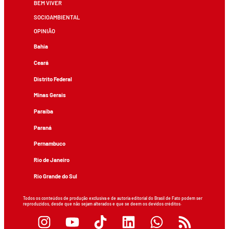
BEM VIVER
SOCIOAMBIENTAL
OPINIÃO
Bahia
Ceará
Distrito Federal
Minas Gerais
Paraíba
Paraná
Pernambuco
Rio de Janeiro
Rio Grande do Sul
Todos os conteúdos de produção exclusiva e de autoria editorial do Brasil de Fato podem ser
reproduzidos, desde que não sejam alterados e que se deem os devidos créditos.