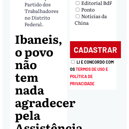
Editorial BdF
Partido dos
Ponto
Trabalhadores
Notícias da
no Distrito
China
Federal.
Ibaneis,
o povo
não
LI E CONCORDO COM
OS
TERMOS DE USO E
tem
POLÍTICA DE
nada
PRIVACIDADE
agradecer
pela
Assistência