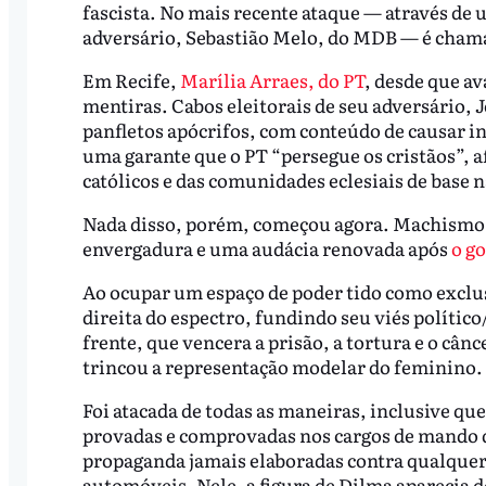
fascista. No mais recente ataque — através d
adversário, Sebastião Melo, do MDB — é chama
Em Recife,
Marília Arraes, do PT
, desde que a
mentiras. Cabos eleitorais de seu adversário,
panfletos apócrifos, com conteúdo de causar i
uma garante que o PT “persegue os cristãos”, 
católicos e das comunidades eclesiais de base 
Nada disso, porém, começou agora. Machismo
envergadura e uma audácia renovada após
o go
Ao ocupar um espaço de poder tido como exclu
direita do espectro, fundindo seu viés políti
frente, que vencera a prisão, a tortura e o cân
trincou a representação modelar do feminino.
Foi atacada de todas as maneiras, inclusive qu
provadas e comprovadas nos cargos de mando 
propaganda jamais elaboradas contra qualquer 
automóveis. Nele, a figura de Dilma aparecia d