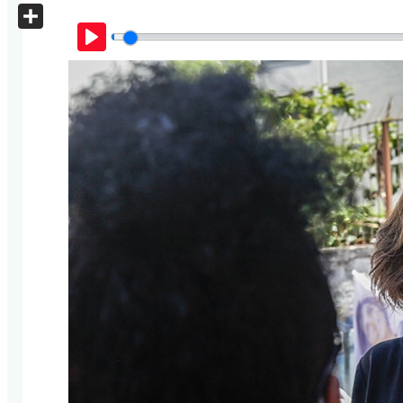
X
Share
Play