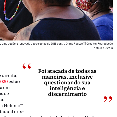
e uma audácia renovada após o golpe de 2016 contra Dilma Rousseff
|
Crédito: Reprodução
Manuela D'Avila
Foi atacada de todas as
 direita,
maneiras, inclusive
2020
estão
questionando sua
ia em
inteligência e
discernimento
as de
ta.
da Helena?”
tadual e ex-