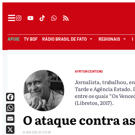
APOIE
TV BDF
RÁDIO BRASIL DE FATO
REGIONAIS
I
AYRTON CENTENO
Jornalista, trabalhou, en
Tarde e Agência Estado. 
entre os quais “Os Venced
(Libretos, 2017).
Facebook
O ataque contra a
WhatsApp
Email
24.NOV.2020
ÀS
11:21 AM