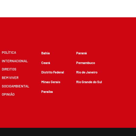
POLÍTICA
Bahia
Paraná
INTERNACIONAL
Ceará
Pernambuco
DIREITOS
Distrito Federal
Rio de Janeiro
BEM VIVER
Minas Gerais
Rio Grande do Sul
SOCIOAMBIENTAL
Paraíba
OPINIÃO
zidos, desde que não sejam alterados e que se deem os devidos créditos.