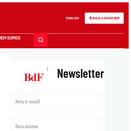
ENGLISH
OUÇA A RÁDIO BDF
UEM SOMOS
Newsletter
|