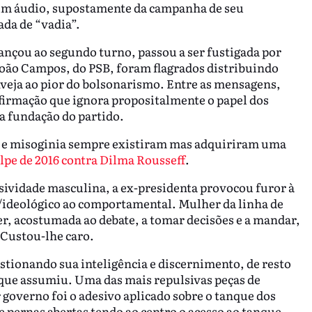
e um áudio, supostamente da campanha de seu
da de “vadia”.
vançou ao segundo turno, passou a ser fustigada por
 João Campos, do PSB, foram flagrados distribuindo
nveja ao pior do bolsonarismo. Entre as mensagens,
afirmação que ignora propositalmente o papel dos
na fundação do partido.
 e misoginia sempre existiram mas adquiriram uma
lpe de 2016 contra Dilma Rousseff
.
sividade masculina, a ex-presidenta provocou furor à
co/ideológico ao comportamental. Mulher da linha de
cer, acostumada ao debate, a tomar decisões e a mandar,
 Custou-lhe caro.
estionando sua inteligência e discernimento, de resto
que assumiu. Uma das mais repulsivas peças de
governo foi o adesivo aplicado sobre o tanque dos
e pernas abertas tendo ao centro o acesso ao tanque,