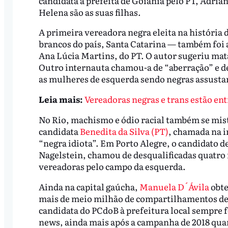
candidata à prefeita de Goiânia pelo PT, Adria
Helena são as suas filhas.
A primeira vereadora negra eleita na história 
brancos do país, Santa Catarina — também foi 
Ana Lúcia Martins, do PT. O autor sugeriu matá
Outro internauta chamou-a de “aberração” e d
as mulheres de esquerda sendo negras assusta
Leia mais:
Vereadoras negras e trans estão ent
No Rio, machismo e ódio racial também se mist
candidata
Benedita da Silva (PT)
, chamada na i
“negra idiota”. Em Porto Alegre, o candidato d
Nagelstein, chamou de desqualificadas quatro m
vereadoras pelo campo da esquerda.
Ainda na capital gaúcha,
Manuela D´Ávila
obte
mais de meio milhão de compartilhamentos de no
candidata do PCdoB à prefeitura local sempre f
news, ainda mais após a campanha de 2018 quand