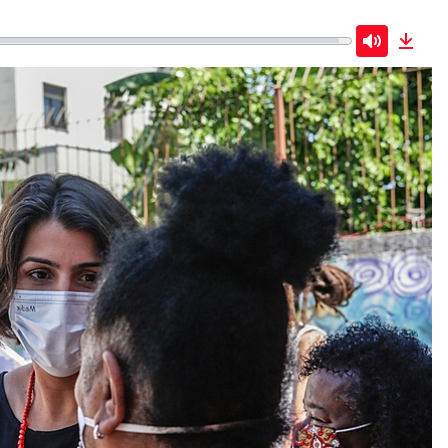
Mute
Down