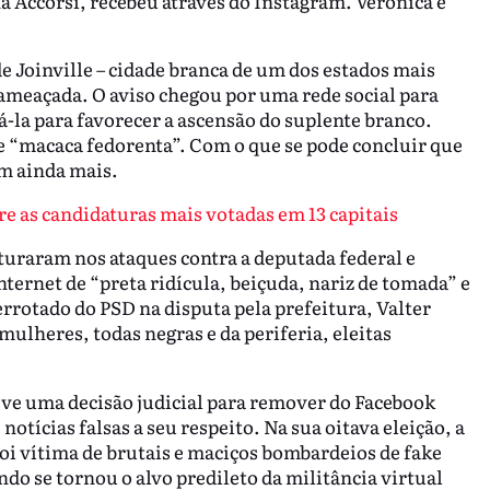
na Accorsi, recebeu através do Instagram. Verônica e
de Joinville – cidade branca de um dos estados mais
ameaçada. O aviso chegou por uma rede social para
-la para favorecer a ascensão do suplente branco.
e “macaca fedorenta”. Com o que se pode concluir que
m ainda mais.
re as candidaturas mais votadas em 13 capitais
uraram nos ataques contra a deputada federal e
nternet de “preta ridícula, beiçuda, nariz de tomada” e
errotado do PSD na disputa pela prefeitura, Valter
ulheres, todas negras e da periferia, eleitas
ve uma decisão judicial para remover do Facebook
tícias falsas a seu respeito. Na sua oitava eleição, a
oi vítima de brutais e maciços bombardeios de fake
o se tornou o alvo predileto da militância virtual