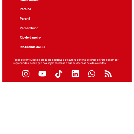
Paraíba
Paraná
Pernambuco
Rio de Janeiro
Rio Grande do Sul
Todos os conteúdos de produção exclusiva e de autoria editorial do Brasil de Fato podem ser
reproduzidos, desde que não sejam alterados e que se deem os devidos créditos.