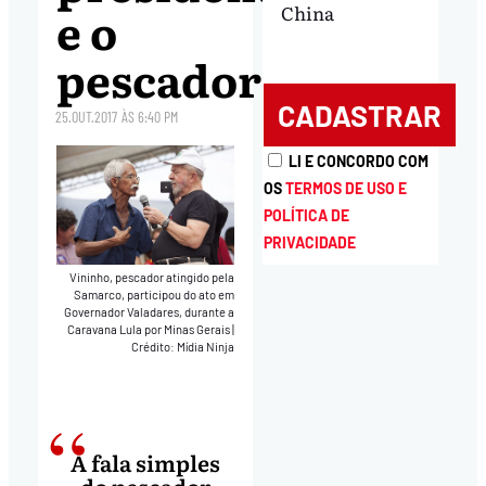
e o
China
pescador
25.OUT.2017
ÀS
6:40 PM
LI E CONCORDO COM
OS
TERMOS DE USO E
POLÍTICA DE
PRIVACIDADE
Vininho, pescador atingido pela
Samarco, participou do ato em
Governador Valadares, durante a
Caravana Lula por Minas Gerais
|
Crédito: Mídia Ninja
A fala simples