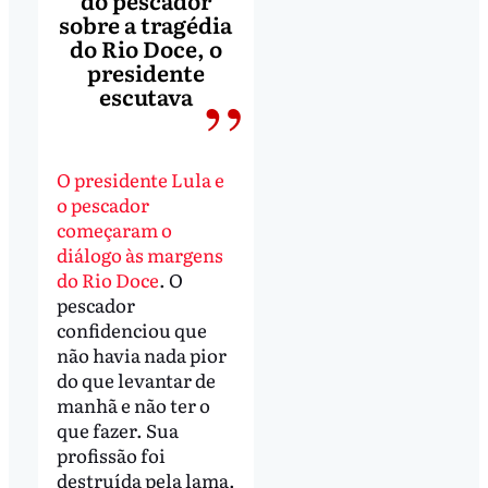
do pescador
sobre a tragédia
do Rio Doce, o
presidente
escutava
O presidente Lula e
o pescador
começaram o
diálogo às margens
do Rio Doce
. O
pescador
confidenciou que
não havia nada pior
do que levantar de
manhã e não ter o
que fazer. Sua
profissão foi
destruída pela lama.