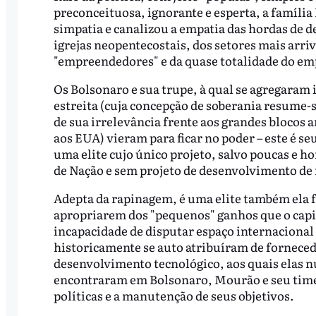
preconceituosa, ignorante e esperta, a família 
simpatia e canalizou a empatia das hordas de d
igrejas neopentecostais, dos setores mais arri
"empreendedores" e da quase totalidade do emp
Os Bolsonaro e sua trupe, à qual se agregaram 
estreita (cuja concepção de soberania resume-s
de sua irrelevância frente aos grandes blocos 
aos EUA) vieram para ficar no poder – este é se
uma elite cujo único projeto, salvo poucas e h
de Nação e sem projeto de desenvolvimento de 
Adepta da rapinagem, é uma elite também ela f
apropriarem dos "pequenos" ganhos que o capit
incapacidade de disputar espaço internaciona
historicamente se auto atribuíram de forneced
desenvolvimento tecnológico, aos quais elas nu
encontraram em Bolsonaro, Mourão e seu time 
políticas e a manutenção de seus objetivos.