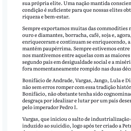
sua própria elite. Uma nação mantida conscien
condição é suficiente para que nossas elites 
riqueza e bem-estar.
Sempre exportamos muitas das commodities mai
ouro e diamantes, borracha, café, soja e, agora
enriqueceram e continuam se enriquecendo, a 
mantém paupérrima. Sempre estivemos entre 
nos mantivemos entre aquelas com as maiores 
segundo país em desigualdade social e a misér
fora momentaneamente rompido nas duas décad
Bonifácio de Andrade, Vargas, Jango, Lula e D
não sem erros romper com essa tradição histó
Bonifácio, não obstante tenha sido cognomina
desgraça por idealizar e lutar por um país des
pelo imperador Pedro I.
Vargas, que iniciou o salto de industrialização e
induzido ao suicídio, logo após ter criado a Pe