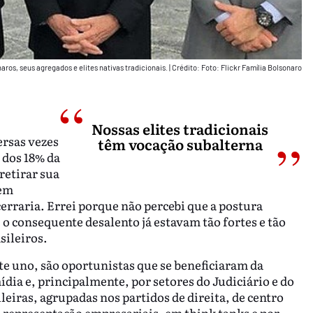
aros, seus agregados e elites nativas tradicionais.
|
Crédito: Foto: Flickr Família Bolsonaro
Nossas elites tradicionais
ersas vezes
têm vocação subalterna
 dos 18% da
retirar sua
sem
cerraria. Errei porque não percebi que a postura
 o consequente desalento já estavam tão fortes e tão
sileiros.
te uno, são oportunistas que se beneficiaram da
ídia e, principalmente, por setores do Judiciário e do
ileiras, agrupadas nos partidos de direita, de centro
de representação empresariais, em think tanks e por