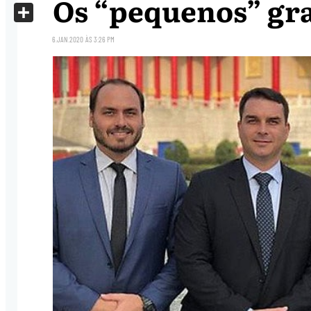
Os “pequenos” gr
X
Share
6.JAN.2020
ÀS
3:26 PM