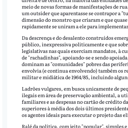
meio de novas formas de manifestações de rua,
um outsider que aparentasse se contrapor a "tu
dimensão do monstro que criaram e que quase a
rapidamente se uniram a ele para implementar
Da descrença e do desalento construídos emer
público, inexpressiva politicamente e que sobr
legislativas nas quais exerciam mandatos, à cus
de "rachadinhas", apoiando-se e sendo apoiada,
dominam as "comunidades" pobres das periferi
envolvia (e continua envolvendo) também os re
militar e midiática de 1964/85, incluindo algu
Ladrões vulgares, em busca unicamente de peq
ilegais em área de preservação ambiental, a uti
familiares e as despesas no cartão de crédito d
superiores à média dos dois últimos presiden
os agentes ideais para executar o projeto das el
Ralé da política, com jeito "popular", simples 