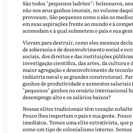
São todos "pequenos ladrões”: bolsonaros, seus
não nos seus ganhos imorais, no volume daquil
provocam. São pequenos como o são os medíocr
em suas aspirações frente ao mundo e à compet
acomodam e à qual submetem o país e sua gent
Vieram para destruir, como eles mesmos declar
de soberania e de desenvolvimento social e eco
sociais, dos direitos e das instituições pública
investigação científica, das artes, da cultura 
maior agregação e desenvolvimento de tecnolog
indústria naval e as grandes construtoras). 
ganhos de produtividade e aumentos salariais 
"pequenos" ganhos no cenário internacional ba
desemprego alto e os salários baixos?
Nossas elites tradicionais têm vocação subalt
Pouco lhes importam o país e sua gente. Pouco
imediatos. Temos uma elite extrativista, que 
como um tipo de colonialismo interno. Somos 