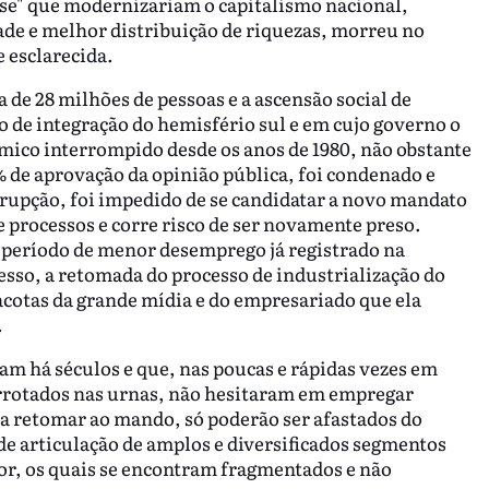
ase" que modernizariam o capitalismo nacional,
e e melhor distribuição de riquezas, morreu no
e esclarecida.
 de 28 milhões de pessoas e a ascensão social de
o de integração do hemisfério sul e em cujo governo o
mico interrompido desde os anos de 1980, não obstante
de aprovação da opinião pública, foi condenado e
rrupção, foi impedido de se candidatar a novo mandato
e processos e corre risco de ser novamente preso.
período de menor desemprego já registrado na
cesso, a retomada do processo de industrialização do
hacotas da grande mídia e do empresariado que ela
.
m há séculos e que, nas poucas e rápidas vezes em
errotados nas urnas, não hesitaram em empregar
a retomar ao mando, só poderão ser afastados do
 de articulação de amplos e diversificados segmentos
or, os quais se encontram fragmentados e não