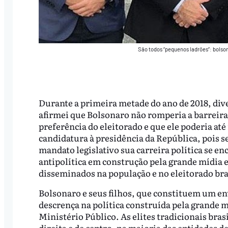
São todos “pequenos ladrões”: bolson
Durante a primeira metade do ano de 2018, div
afirmei que Bolsonaro não romperia a barreira
preferência do eleitorado e que ele poderia até 
candidatura à presidência da República, pois 
mandato legislativo sua carreira política se en
antipolítica em construção pela grande mídia e
disseminados na população e no eleitorado bra
Bolsonaro e seus filhos, que constituem um en
descrença na política construída pela grande m
Ministério Público. As elites tradicionais bras
direita e de centro, na maioria das entidades 