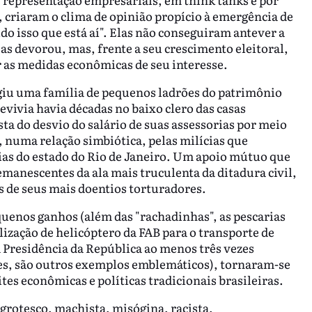
 criaram o clima de opinião propício à emergência de
do isso que está aí". Elas não conseguiram antever a
s devorou, mas, frente a seu crescimento eleitoral,
 as medidas econômicas de seu interesse.
giu uma família de pequenos ladrões do patrimônio
evivia havia décadas no baixo clero das casas
ta do desvio do salário de suas assessorias por meio
 numa relação simbiótica, pelas milícias que
as do estado do Rio de Janeiro. Um apoio mútuo que
manescentes da ala mais truculenta da ditadura civil,
ns de seus mais doentios torturadores.
uenos ganhos (além das "rachadinhas", as pescarias
lização de helicóptero da FAB para o transporte de
a Presidência da República ao menos três vezes
tes, são outros exemplos emblemáticos), tornaram-se
ites econômicas e políticas tradicionais brasileiras.
e grotesco, machista, misógina, racista,