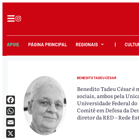
APOIE
PÁGINA PRINCIPAL
REGIONAIS
|
CULTU
BENEDITO TADEU CÉSAR
Benedito Tadeu César é m
sociais, ambos pela Unic
Universidade Federal do
Facebook
Comitê em Defesa da Demo
diretor da RED – Rede E
WhatsApp
Email