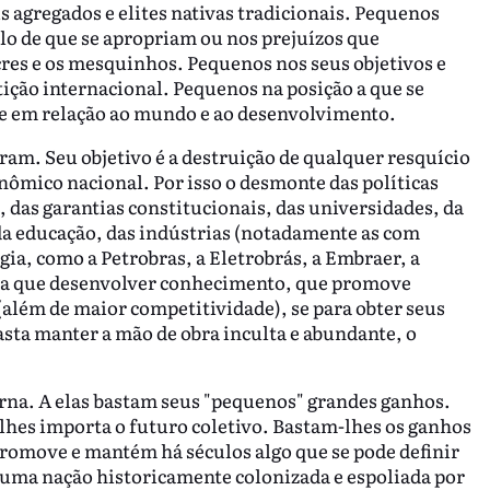
 agregados e elites nativas tradicionais. Pequenos
o de que se apropriam ou nos prejuízos que
es e os mesquinhos. Pequenos nos seus objetivos e
ição internacional. Pequenos na posição a que se
e em relação ao mundo e ao desenvolvimento.
am. Seu objetivo é a destruição de qualquer resquício
nômico nacional. Por isso o desmonte das políticas
s, das garantias constitucionais, das universidades, da
e da educação, das indústrias (notadamente as com
ia, como a Petrobras, a Eletrobrás, a Embraer, a
Para que desenvolver conhecimento, que promove
(além de maior competitividade), se para obter seus
sta manter a mão de obra inculta e abundante, o
erna. A elas bastam seus "pequenos" grandes ganhos.
 lhes importa o futuro coletivo. Bastam-lhes os ganhos
promove e mantém há séculos algo que se pode definir
uma nação historicamente colonizada e espoliada por