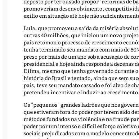
deposto por ter ousado propor "reformas de b
promoveriam desenvolvimento, competitividad
exílio em situação até hoje não suficientement
Lula, que promoveu a saída da miséria absoluta
outras 40 milhões, que iniciou um novo projet
país retomou o processo de crescimento econô
tenha terminado seu mandato com mais de 80% 
preso por mais de um ano sob a acusação de co
presidencial e hoje ainda responde a dezenas d
Dilma, mesmo que tenha governado durante o 
história do Brasil e tentado, ainda que sem su
país, teve seu mandato cassado e foi alvo de c
pretendeu incentivar e induzir ao crescimento
Os "pequenos" grandes ladrões que nos governa
que estiveram fora do poder por terem sido d
métodos fundados na violência e na fraude par
poder por um intenso e difícil esforço coletivo
sociais prejudicados com o modelo concentrad