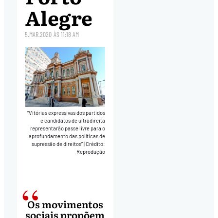
Alegre
5.MAR.2020
ÀS
11:18 AM
“Vitórias expressivas dos partidos
e candidatos de ultradireita
representarão passe livre para o
aprofundamento das políticas de
supressão de direitos”
|
Crédito:
Reprodução
Os movimentos
sociais propõem