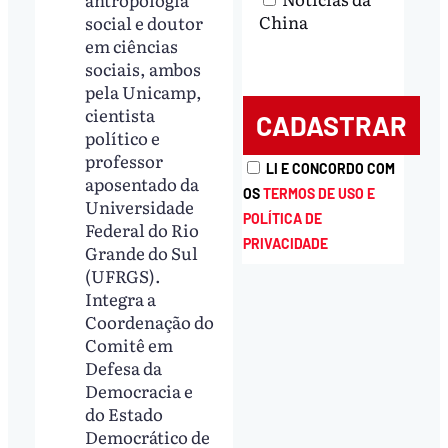
China
social e doutor
em ciências
sociais, ambos
pela Unicamp,
cientista
político e
professor
LI E CONCORDO COM
aposentado da
OS
TERMOS DE USO E
Universidade
POLÍTICA DE
Federal do Rio
PRIVACIDADE
Grande do Sul
(UFRGS).
Integra a
Coordenação do
Comitê em
Defesa da
Democracia e
do Estado
Democrático de