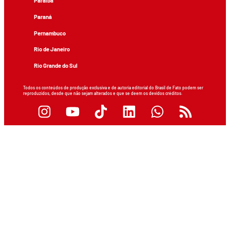
Paraíba
Paraná
Pernambuco
Rio de Janeiro
Rio Grande do Sul
Todos os conteúdos de produção exclusiva e de autoria editorial do Brasil de Fato podem ser
reproduzidos, desde que não sejam alterados e que se deem os devidos créditos.