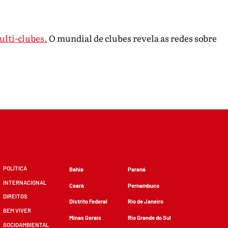
ulti-clubes.
O mundial de clubes revela as redes sobre
POLÍTICA
Bahia
Paraná
INTERNACIONAL
Ceará
Pernambuco
DIREITOS
Distrito Federal
Rio de Janeiro
BEM VIVER
Minas Gerais
Rio Grande do Sul
SOCIOAMBIENTAL