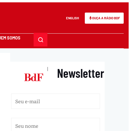
ENGLISH
OUÇA A RÁDIO BDF
UEM SOMOS
Newsletter
|