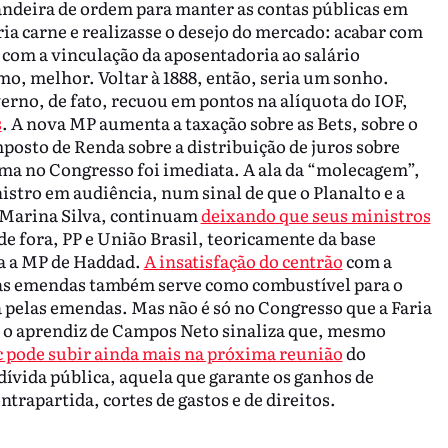
ndeira de ordem para manter as contas públicas em
ria carne e realizasse o desejo do mercado: acabar com
 com a vinculação da aposentadoria ao salário
o, melhor. Voltar à 1888, então, seria um sonho.
erno, de fato, recuou em pontos na alíquota do IOF,
s
. A nova MP aumenta a taxação sobre as Bets, sobre o
posto de Renda sobre a distribuição de juros sobre
Lima no Congresso foi imediata. A ala da “molecagem”,
stro em audiência, num sinal de que o Planalto e a
 Marina Silva, continuam
deixando que seus ministros
de fora, PP e União Brasil, teoricamente da base
a a MP de Haddad.
A insatisfação do centrão
com a
nas emendas também serve como combustível para o
a pelas emendas. Mas não é só no Congresso que a Faria
, o aprendiz de Campos Neto sinaliza que, mesmo
c pode subir ainda mais na próxima reunião
do
ívida pública, aquela que garante os ganhos de
trapartida, cortes de gastos e de direitos.