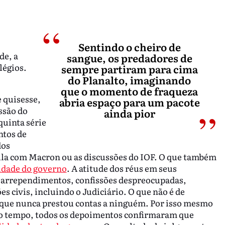
Sentindo o cheiro de
de, a
sangue, os predadores de
légios.
sempre partiram para cima
do Planalto, imaginando
que o momento de fraqueza
quisesse,
abria espaço para um pacote
ssão do
ainda pior
quinta série
ntos de
dos
Lula com Macron ou as discussões do IOF. O que também
idade do governo
. A atitude dos réus em seus
 arrependimentos, confissões despreocupadas,
es civis, incluindo o Judiciário. O que não é de
a que nunca prestou contas a ninguém. Por isso mesmo
mo tempo, todos os depoimentos confirmaram que