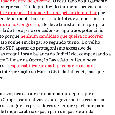
lidade dentro do governo
. O resultado do julgamento
es surpresas. Tendo produzido inúmeras provas contra
a com a possibilidade de uma prisão domiciliar
por
eu depoimento buscou os holofotes e a repercussão
futuro no Congresso
, ele deve transformar a própria
eda de troca para conceder seu apoio aos potenciais
rto porque
nenhum candidato que queira concorrer
aso sonhe em chegar ao segundo turno. É o velho
 do STF, apesar do protagonismo excessivo de
as reequilibra a balança do Judiciário, compensando a
a Dilma e na Operação Lava Jato. Aliás, a nova
a da
responsabilização das big techs em casos de
a interpretação do Marco Civil da Internet, mas que
ros.
parava para estourar o champanhe depois que o
o Congresso sinalizava que o governo iria recuar na
o de sangue, os predadores de sempre partiram para
e fraqueza abria espaço para um pacote ainda