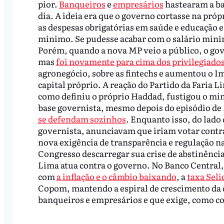
pior.
Banqueiros
e
empresários
hastearam a ba
dia. A ideia era que o governo cortasse na próp
as despesas obrigatórias em saúde e educação e
mínimo. Se pudesse acabar com o salário mínim
Porém, quando a nova MP veio a público, o gov
mas
foi novamente para cima dos privilegiado
agronegócio, sobre as fintechs e aumentou o Im
capital próprio. A reação do Partido da Faria 
como definiu o próprio Haddad, fustigou o mini
base governista, mesmo depois do episódio de
se defendam sozinhos
. Enquanto isso, do lado 
governista, anunciavam que iriam votar contr
nova exigência de transparência e regulação 
Congresso descarregar sua crise de abstinênci
Lima atua contra o governo. No Banco Central
com
a inflação e o câmbio baixando
, a
taxa Seli
Copom, mantendo a espiral de crescimento da d
banqueiros e empresários e que exige, como con