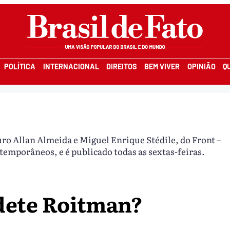
POLÍTICA
INTERNACIONAL
DIREITOS
BEM VIVER
OPINIÃO
Q
uro Allan Almeida e Miguel Enrique Stédile, do Front –
temporâneos, e é publicado todas as sextas-feiras.
dete Roitman?