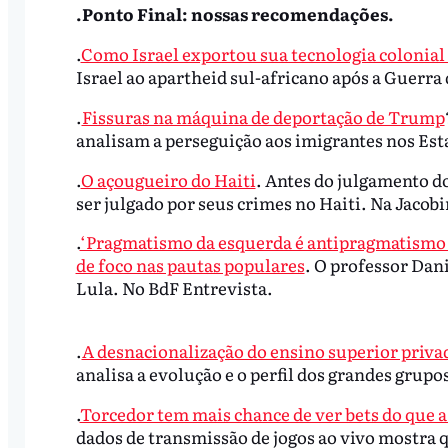
.Ponto Final: nossas recomendações.
.
Como Israel exportou sua tecnologia colonial
Israel ao apartheid sul-africano após a Guerra 
.
Fissuras na máquina de deportação de Trump
analisam a perseguição aos imigrantes nos Es
.
O açougueiro do Haiti
. Antes do julgamento d
ser julgado por seus crimes no Haiti. Na Jacobi
.
‘Pragmatismo da esquerda é antipragmatismo q
de foco nas pautas populares
. O professor Dani
Lula. No BdF Entrevista.
.
A desnacionalização do ensino superior priva
analisa a evolução e o perfil dos grandes grup
.
Torcedor tem mais chance de ver bets do que 
dados de transmissão de jogos ao vivo mostra 