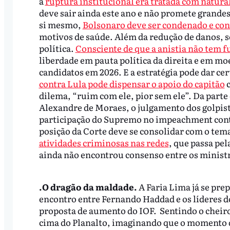
a
ruptura institucional era tratada com natura
deve sair ainda este ano e não promete grand
si mesmo,
Bolsonaro deve ser condenado e cont
motivos de saúde. Além da redução de danos, s
política.
Consciente de que a anistia não tem 
liberdade em pauta política da direita e em mo
candidatos em 2026. E a estratégia pode dar ce
contra Lula pode dispensar o apoio do capitão
c
dilema, “ruim com ele, pior sem ele”. Da parte
Alexandre de Moraes, o julgamento dos golpist
participação do Supremo no impeachment contr
posição da Corte deve se consolidar com o tem
atividades criminosas nas redes
, que passa pel
ainda não encontrou consenso entre os minist
.O dragão da maldade.
A Faria Lima já se pre
encontro entre Fernando Haddad e os líderes d
proposta de aumento do IOF. Sentindo o cheir
cima do Planalto, imaginando que o momento d