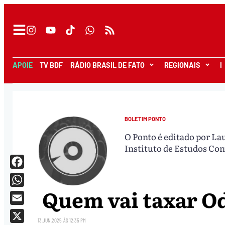
APOIE
TV BDF
RÁDIO BRASIL DE FATO
REGIONAIS
I
BOLETIM PONTO
O Ponto é editado por La
Instituto de Estudos Con
Facebook
Quem vai taxar O
WhatsApp
Email
13.JUN.2025
ÀS
12:35 PM