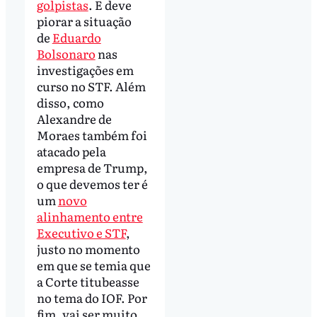
golpistas
. E deve
piorar a situação
de
Eduardo
Bolsonaro
nas
investigações em
curso no STF. Além
disso, como
Alexandre de
Moraes também foi
atacado pela
empresa de Trump,
o que devemos ter é
um
novo
alinhamento entre
Executivo e STF
,
justo no momento
em que se temia que
a Corte titubeasse
no tema do IOF. Por
fim, vai ser muito