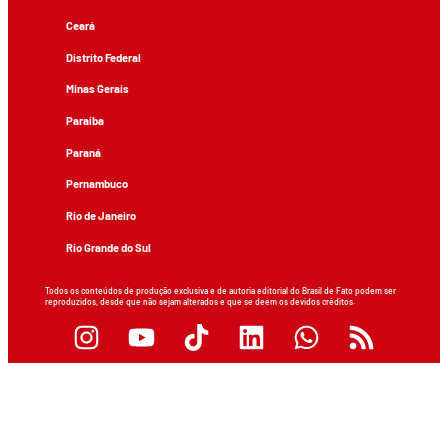
Ceará
Distrito Federal
Minas Gerais
Paraíba
Paraná
Pernambuco
Rio de Janeiro
Rio Grande do Sul
Todos os conteúdos de produção exclusiva e de autoria editorial do Brasil de Fato podem ser
reproduzidos, desde que não sejam alterados e que se deem os devidos créditos.