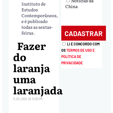
Notícias da
Instituto de
China
Estudos
Contemporâneos,
e é publicado
todas as sextas-
feiras.
Fazer
LI E CONCORDO COM
OS
TERMOS DE USO E
do
POLÍTICA DE
laranja
PRIVACIDADE
uma
laranjada
11.JUL.2025
ÀS
12:00 PM