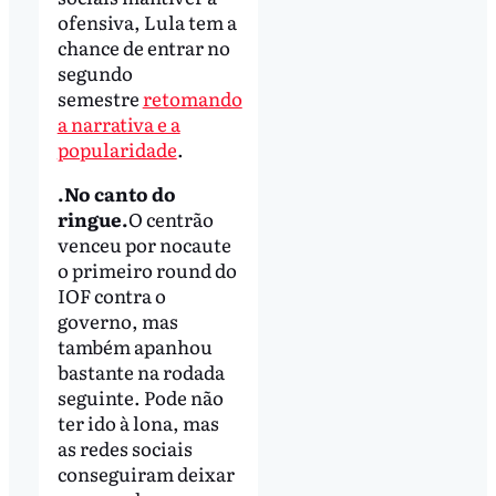
ofensiva, Lula tem a
chance de entrar no
segundo
semestre
retomando
a narrativa e a
popularidade
.
.No canto do
ringue.
O centrão
venceu por nocaute
o primeiro round do
IOF contra o
governo, mas
também apanhou
bastante na rodada
seguinte. Pode não
ter ido à lona, mas
as redes sociais
conseguiram deixar