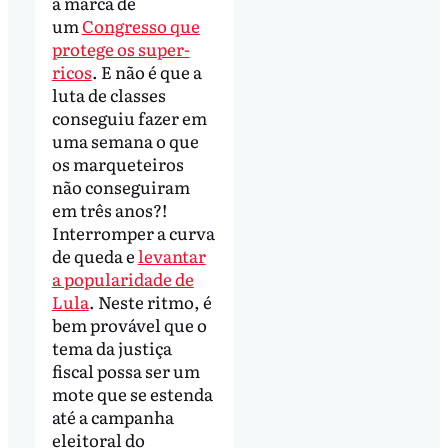
a marca de
um
Congresso que
protege os super-
ricos
. E não é que a
luta de classes
conseguiu fazer em
uma semana o que
os marqueteiros
não conseguiram
em três anos?!
Interromper a curva
de queda e
levantar
a popularidade de
Lula
. Neste ritmo, é
bem provável que o
tema da justiça
fiscal possa ser um
mote que se estenda
até a campanha
eleitoral do