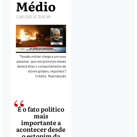
Médio
7.JAN.2020
ÀS
10:46 AM
“Tensão militar chega a um novo
patamar, que nos próximos meses
deverá ditar o comportamento de
atores globais, regionais”
|
Crédito: Reprodução
É o fato político
mais
importante a
acontecer desde
o estopim da