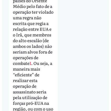
países do Oriente
Médio pelo fato de a
operação ter violado
uma regra não
escrita que regia a
relação entre EUA e
o Irã, que membros
do alto escalão (de
ambos os lados) não
seriam alvos fora de
operações de
combate
1
. Ou seja, a
maneira mais
“eficiente” de
realizar esta
operação de
assassinato seria
pela utilização de
forças pró-EUA na
região, ou com o uso