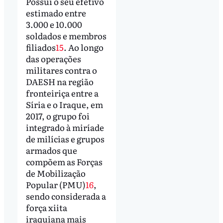
Possui o seu efetivo
estimado entre
3.000 e 10.000
soldados e membros
filiados
15
. Ao longo
das operações
militares contra o
DAESH na região
fronteiriça entre a
Síria e o Iraque, em
2017, o grupo foi
integrado à miríade
de milícias e grupos
armados que
compõem as Forças
de Mobilização
Popular (PMU)
16
,
sendo considerada a
força xiita
iraquiana mais