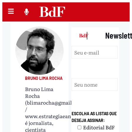
|
Newslet
BRUNO LIMA ROCHA
Bruno Lima
Rocha
(
blimarocha@gmail.com
/
ESCOLHA AS LISTAS QUE
www.estrategiaeanalise.com.br)
DESEJA ASSINAR:
é jornalista,
Editorial BdF
cientista