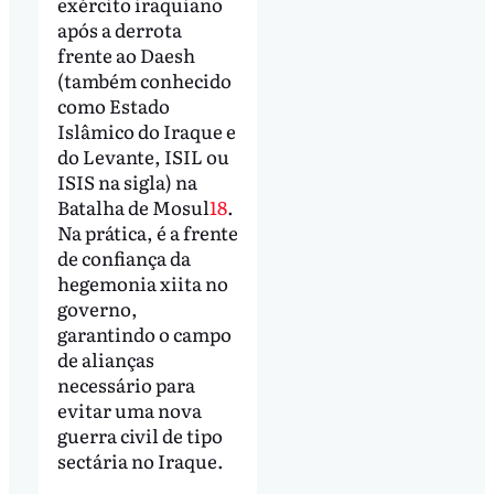
exército iraquiano
após a derrota
frente ao Daesh
(também conhecido
como Estado
Islâmico do Iraque e
do Levante, ISIL ou
ISIS na sigla) na
Batalha de Mosul
18
.
Na prática, é a frente
de confiança da
hegemonia xiita no
governo,
garantindo o campo
de alianças
necessário para
evitar uma nova
guerra civil de tipo
sectária no Iraque.