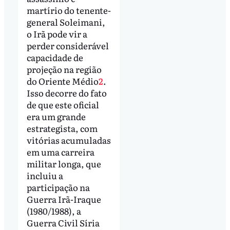
martírio do tenente-
general Soleimani,
o Irã pode vir a
perder considerável
capacidade de
projeção na região
do Oriente Médio
2
.
Isso decorre do fato
de que este oficial
era um grande
estrategista, com
vitórias acumuladas
em uma carreira
militar longa, que
incluiu a
participação na
Guerra Irã-Iraque
(1980/1988), a
Guerra Civil Síria