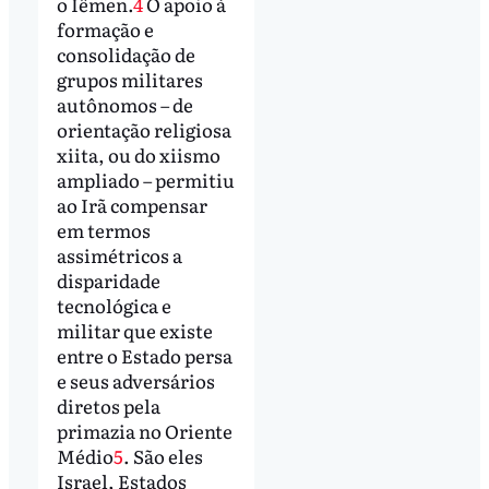
o Iêmen.
4
O apoio à
formação e
consolidação de
grupos militares
autônomos – de
orientação religiosa
xiita, ou do xiismo
ampliado – permitiu
ao Irã compensar
em termos
assimétricos a
disparidade
tecnológica e
militar que existe
entre o Estado persa
e seus adversários
diretos pela
primazia no Oriente
Médio
5
. São eles
Israel, Estados