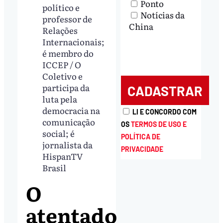
Ponto
político e
Notícias da
professor de
China
Relações
Internacionais;
é membro do
ICCEP / O
Coletivo e
participa da
luta pela
democracia na
LI E CONCORDO COM
comunicação
OS
TERMOS DE USO E
social; é
POLÍTICA DE
jornalista da
PRIVACIDADE
HispanTV
Brasil
O
atentado