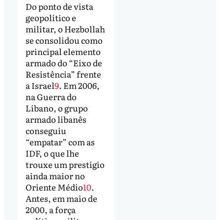
Do ponto de vista
geopolítico e
militar, o Hezbollah
se consolidou como
principal elemento
armado do “Eixo de
Resistência” frente
a Israel
9
. Em 2006,
na Guerra do
Líbano, o grupo
armado libanês
conseguiu
“empatar” com as
IDF, o que lhe
trouxe um prestígio
ainda maior no
Oriente Médio
10
.
Antes, em maio de
2000, a força