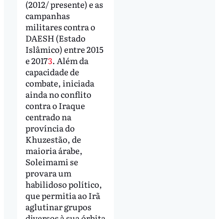
(2012/ presente) e as
campanhas
militares contra o
DAESH (Estado
Islâmico) entre 2015
e 2017
3
. Além da
capacidade de
combate, iniciada
ainda no conflito
contra o Iraque
centrado na
província do
Khuzestão, de
maioria árabe,
Soleimami se
provara um
habilidoso político,
que permitia ao Irã
aglutinar grupos
diversos à sua órbita