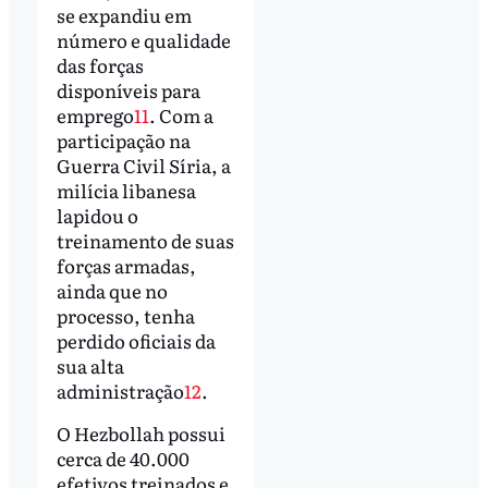
se expandiu em
número e qualidade
das forças
disponíveis para
emprego
11
. Com a
participação na
Guerra Civil Síria, a
milícia libanesa
lapidou o
treinamento de suas
forças armadas,
ainda que no
processo, tenha
perdido oficiais da
sua alta
administração
12
.
O Hezbollah possui
cerca de 40.000
efetivos treinados e