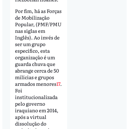
Por fim, há as Forças
de Mobilização
Popular, (PMF/PMU
nas siglas em
Inglês). Ao invés de
ser um grupo
específico, esta
organização é um
guarda chuva que
abrange cerca de 50
milícias e grupos
armados menores
17
.
Foi
institucionalizada
pelo governo
iraquiano em 2014,
após a virtual
dissolução do