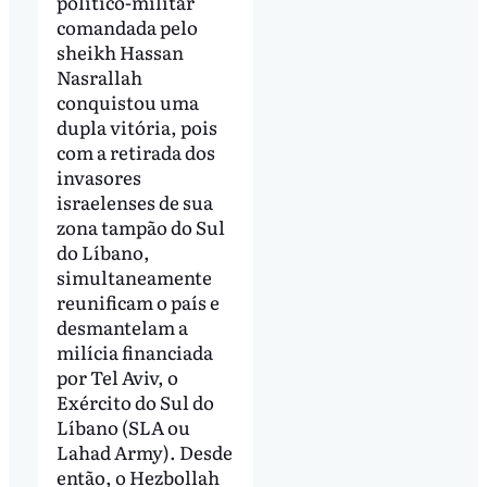
político-militar
comandada pelo
sheikh Hassan
Nasrallah
conquistou uma
dupla vitória, pois
com a retirada dos
invasores
israelenses de sua
zona tampão do Sul
do Líbano,
simultaneamente
reunificam o país e
desmantelam a
milícia financiada
por Tel Aviv, o
Exército do Sul do
Líbano (SLA ou
Lahad Army). Desde
então, o Hezbollah