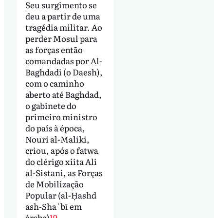
Seu surgimento se
deu a partir de uma
tragédia militar. Ao
perder Mosul para
as forças então
comandadas por Al-
Baghdadi (o Daesh),
com o caminho
aberto até Baghdad,
o gabinete do
primeiro ministro
do país à época,
Nouri al-Maliki,
criou, após o fatwa
do clérigo xiita Ali
al-Sistani, as Forças
de Mobilização
Popular (al-Ḥashd
ash-Shaʿbī em
árabe)
19
.