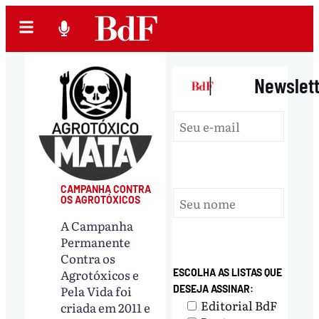
|
Newslet
CAMPANHA CONTRA
OS AGROTÓXICOS
A Campanha
Permanente
Contra os
Agrotóxicos e
ESCOLHA AS LISTAS QUE
Pela Vida foi
DESEJA ASSINAR:
Editorial BdF
criada em 2011 e