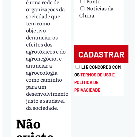
Ponto
é uma rede de
Notícias da
organizações da
China
sociedade que
tem como
objetivo
denunciar os
efeitos dos
agrotóxicos e do
agronegócio, e
anunciar a
LI E CONCORDO COM
agroecologia
OS
TERMOS DE USO E
como caminho
POLÍTICA DE
para um
PRIVACIDADE
desenvolvimento
justo e saudável
da sociedade.
Não
existe