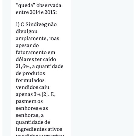
“queda” observada
entre 2014 e 2015:
1) O Sindiveg não
divulgou
amplamente, mas
apesar do
faturamento em
dólares ter caído
21,6%, a quantidade
de produtos
formulados
vendidos caiu
apenas 3% [2]. E,
pasmem os
senhores e as
senhoras, a
quantidade de
ingredientes ativos
vendidos aumentou