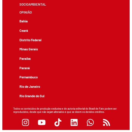
SOCIOAMBIENTAL
OPINIÃO
Bahia
Ceará
Distrito Federal
Minas Gerais
Paraíba
Paraná
Pernambuco
Rio de Janeiro
Rio Grande do Sul
Todos os conteúdos de produção exclusiva e de autoria editorial do Brasil de Fato podem ser
reproduzidos, desde que não sejam alterados e que se deem os devidos créditos.