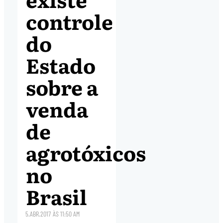
controle
do
Estado
sobre a
venda
de
agrotóxicos
no
Brasil
5.ABR.2017
ÀS
11:50 AM