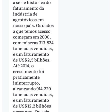
a série histórica do
faturamento da
indústria de
agrotóxicos em
nosso país. Os dados
a que temos acesso
começam em 2000,
com míseras 313.824
toneladas vendidas,
e um faturamento
de US$ 2,5 bilhões.
Até 2014, o
crescimento foi
praticamente
ininterrupto,
alcançando 914.220
toneladas vendidas,
e um faturamento
de US$ 12,2 bilhões
nesse ano. Ou seja,